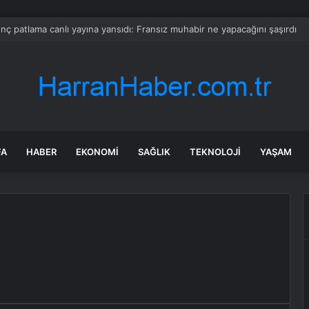
ara geri dönüyor: Meral Akşener Vakfı resmen kuruldu
FA
HABER
EKONOMI
SAĞLIK
TEKNOLOJI
YAŞAM