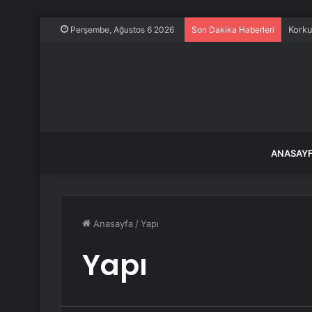
Sahal
Perşembe, Ağustos 6 2026
Son Dakika Haberleri
ANASAY
Anasayfa
/
Yapı
Yapı