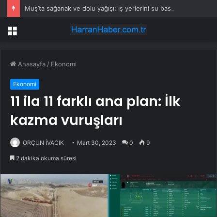
Muş’ta sağanak ve dolu yağışı: İş yerlerini su bastı
Menü
Anasayfa
/
Ekonomi
Ekonomi
11 ila 11 farklı ana plan: İlk
kazma vuruşları
ORÇUN İVACIK
Mart 30, 2023
0
9
2 dakika okuma süresi