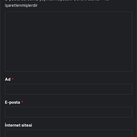
işaretlenmişlerdir
Y
o
r
u
m
*
Ad
*
E-posta
*
İnternet sitesi