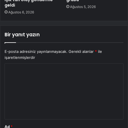
geldi
Ağustos 5, 2026
Ağustos 6, 2026
Bir yanıt yazın
E-posta adresiniz yayınlanmayacak.
Gerekli alanlar
*
ile
işaretlenmişlerdir
Y
o
r
u
m
*
Ad
*