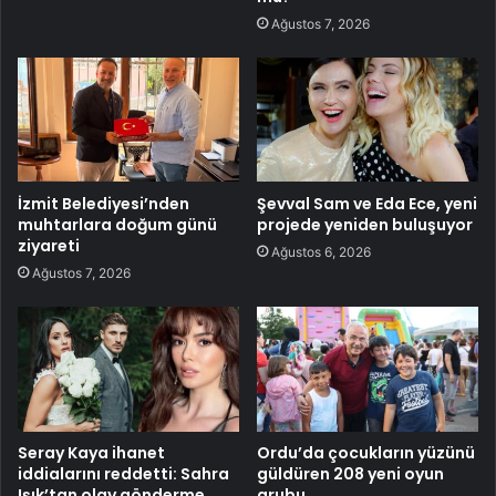
Ağustos 7, 2026
İzmit Belediyesi’nden
Şevval Sam ve Eda Ece, yeni
muhtarlara doğum günü
projede yeniden buluşuyor
ziyareti
Ağustos 6, 2026
Ağustos 7, 2026
Seray Kaya ihanet
Ordu’da çocukların yüzünü
iddialarını reddetti: Sahra
güldüren 208 yeni oyun
Işık’tan olay gönderme
grubu