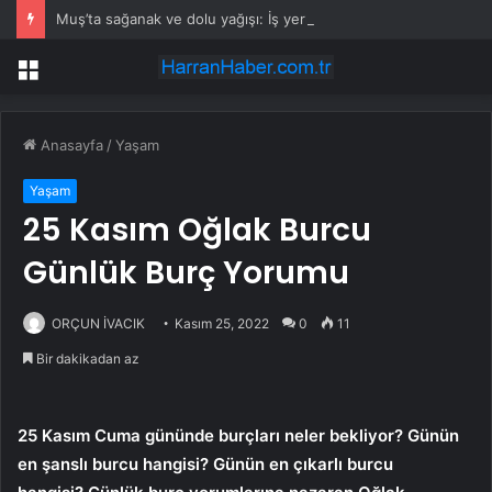
Muş’ta sağanak ve dolu yağışı: İş yerlerini su bastı
Menü
Anasayfa
/
Yaşam
Yaşam
25 Kasım Oğlak Burcu
Günlük Burç Yorumu
ORÇUN İVACIK
Kasım 25, 2022
0
11
Bir dakikadan az
25 Kasım Cuma gününde burçları neler bekliyor? Günün
en şanslı burcu hangisi? Günün en çıkarlı burcu