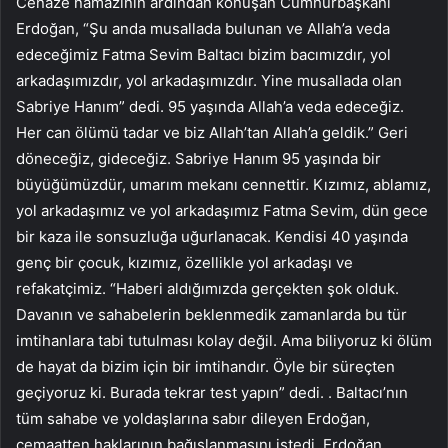
Cenaze namazının ardından konuşan Cumhurbaşkanı
Erdoğan, “Şu anda musallada bulunan ve Allah’a veda
edeceğimiz Fatma Sevim Baltacı bizim bacımızdır, yol
arkadaşımızdır, yol arkadaşımızdır. Yine musallada olan
Sabriye Hanım” dedi. 95 yaşında Allah’a veda edeceğiz.
Her can ölümü tadar ve biz Allah’tan Allah’a geldik.” Geri
döneceğiz, gideceğiz. Sabriye Hanım 95 yaşında bir
büyüğümüzdür, umarım mekanı cennettir. Kızımız, ablamız,
yol arkadaşımız ve yol arkadaşımız Fatma Sevim, dün gece
bir kaza ile sonsuzluğa uğurlanacak. Kendisi 40 yaşında
genç bir çocuk, kızımız, özellikle yol arkadaşı ve
refakatçimiz. “Haberi aldığımızda gerçekten şok olduk.
Davanın ve sahabelerin beklenmedik zamanlarda bu tür
imtihanlara tabi tutulması kolay değil. Ama biliyoruz ki ölüm
de hayat da bizim için bir imtihandır. Öyle bir süreçten
geçiyoruz ki. Burada tekrar test yapın” dedi. . Baltacı’nın
tüm sahabe ve yoldaşlarına sabır dileyen Erdoğan,
cemaatten haklarının bağışlanmasını istedi. Erdoğan,