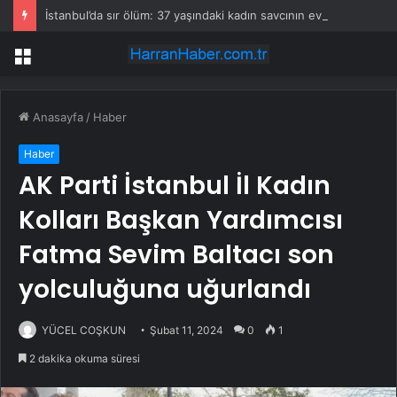
İstanbul’da sır ölüm: 37 yaşındaki kadın savcının evinde ölü bulundu!
Menü
Anasayfa
/
Haber
Haber
AK Parti İstanbul İl Kadın
Kolları Başkan Yardımcısı
Fatma Sevim Baltacı son
yolculuğuna uğurlandı
YÜCEL COŞKUN
Şubat 11, 2024
0
1
2 dakika okuma süresi