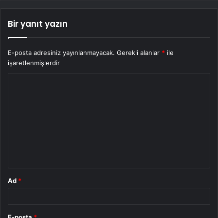
Bir yanıt yazın
E-posta adresiniz yayınlanmayacak.
Gerekli alanlar
*
ile
işaretlenmişlerdir
Y
o
r
u
m
*
Ad
*
E-posta
*