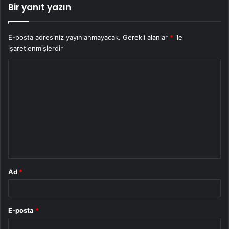
Bir yanıt yazın
E-posta adresiniz yayınlanmayacak.
Gerekli alanlar
*
ile
işaretlenmişlerdir
Y
o
r
u
m
*
Ad
*
E-posta
*