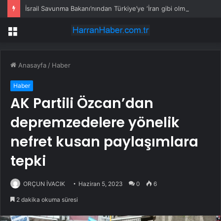
İsrail Savunma Bakanı’nından Türkiye’ye ‘İran gibi olmayın’ tehdidi
Menü
Anasayfa
/
Haber
Haber
AK Partili Özcan’dan
depremzedelere yönelik
nefret kusan paylaşımlara
tepki
ORÇUN İVACIK
Haziran 5, 2023
0
6
2 dakika okuma süresi