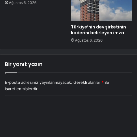
Ağustos 6, 2026
Türkiye’nin dev şirketinin
kaderini belirleyen imza
Ağustos 6, 2026
Bir yanıt yazın
E-posta adresiniz yayınlanmayacak.
Gerekli alanlar
*
ile
işaretlenmişlerdir
Y
o
r
u
m