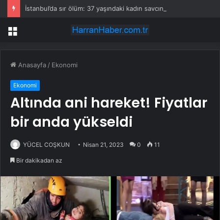
İstanbul’da sır ölüm: 37 yaşındaki kadın savcının evinde ölü bulundu!
Menü
Anasayfa
/
Ekonomi
Ekonomi
Altında ani hareket! Fiyatlar
bir anda yükseldi
YÜCEL COŞKUN
Nisan 21, 2023
0
11
Bir dakikadan az