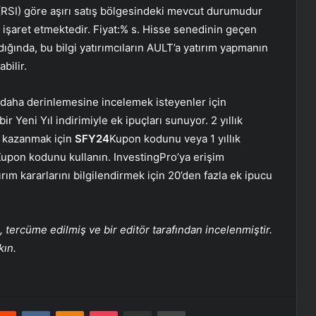
RSI) göre aşırı satış bölgesindeki mevcut durumudur
işaret etmektedir. Fiyat:% s. Hisse senedinin geçen
ığında, bu bilgi yatırımcıların AULT’a yatırım yapmanın
bilir.
 daha derinlemesine incelemek isteyenler için
r Yeni Yıl indirimiyle ek ipuçları sunuyor. 2 yıllık
m kazanmak için
SFY24
Kupon kodunu veya 1 yıllık
upon kodunu kullanın. InvestingPro’ya erişim
atırım kararlarını bilgilendirmek için 20’den fazla ek ipucu
tercüme edilmiş ve bir editör tarafından incelenmiştir.
kın.
erest
Reddit
VKontakte
Odnoklassniki
Pocket
E-Posta ile paylaş
Yazdır