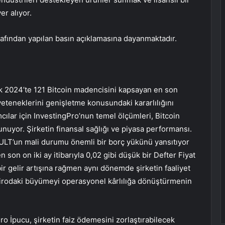
er alıyor.
. tarafından yapılan basın açıklamasına dayanmaktadır.
ak 2024’te 121 Bitcoin madencisini kapsayan en son
yeteneklerini genişletme konusundaki kararlılığını
ılar için InvestingPro’nun temel ölçümleri, Bitcoin
nuyor. Şirketin finansal sağlığı ve piyasa performansı.
AULT’un mali durumu önemli bir borç yükünü yansıtıyor
son on iki ay itibarıyla 0,02 gibi düşük bir Defter Fiyat
ir gelir artışına rağmen aynı dönemde şirketin faaliyet
 cirodaki büyümeyi operasyonel kârlılığa dönüştürmenin
gPro İpucu, şirketin faiz ödemesini zorlaştırabilecek