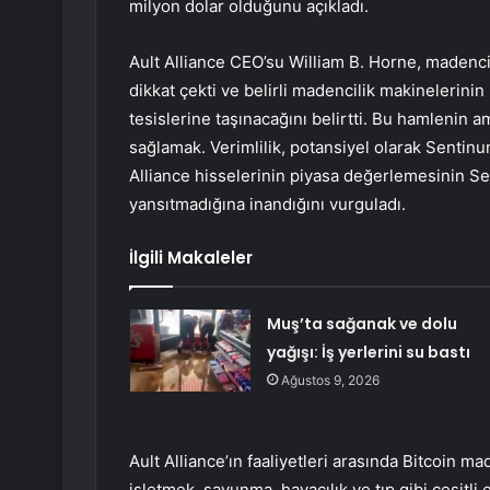
milyon dolar olduğunu açıkladı.
Ault Alliance CEO’su William B. Horne, madenci
dikkat çekti ve belirli madencilik makinelerini
tesislerine taşınacağını belirtti. Bu hamlenin a
sağlamak. Verimlilik, potansiyel olarak Sentinum
Alliance hisselerinin piyasa değerlemesinin Se
yansıtmadığına inandığını vurguladı.
İlgili Makaleler
Muş’ta sağanak ve dolu
yağışı: İş yerlerini su bastı
Ağustos 9, 2026
Ault Alliance’ın faaliyetleri arasında Bitcoin ma
işletmek, savunma, havacılık ve tıp gibi çeşitli