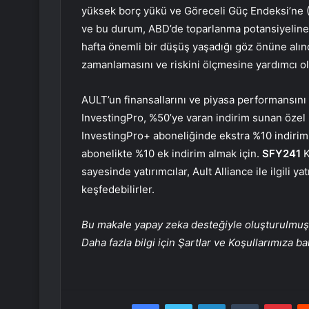
yüksek borç yükü ve Göreceli Güç Endeksi’ne (
ve bu durum, ABD’de toparlanma potansiyeline 
hafta önemli bir düşüş yaşadığı göz önüne alınd
zamanlamasını ve riskini ölçmesine yardımcı ola
AULT’un finansallarını ve piyasa performansını
InvestingPro, %50’ye varan indirim sunan özel bi
InvestingPro+ aboneliğinde ekstra %10 indiri
abonelikte %10 ek indirim almak için.
SFY241
K
sayesinde yatırımcılar, Ault Alliance ile ilgili y
keşfedebilirler.
Bu makale yapay zeka desteğiyle oluşturulmuş, 
Daha fazla bilgi için Şartlar ve Koşullarımıza ba
Facebook
Twitter
LinkedIn
Tumblr
Pint