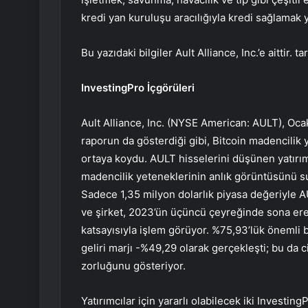
kredi yan kuruluşu aracılığıyla kredi sağlamak y
Bu yazıdaki bilgiler Ault Alliance, Inc.’e aittir
InvestingPro İçgörüleri
Ault Alliance, Inc. (NYSE American: AULT), Oc
raporun da gösterdiği gibi, Bitcoin madencilik 
ortaya koydu. AULT hisselerini düşünen yatırımc
madencilik yeteneklerinin anlık görüntüsünü su
Sadece 1,35 milyon dolarlık piyasa değeriyle 
ve şirket, 2023’ün üçüncü çeyreğinde sona eren 
katsayısıyla işlem görüyor. %75,93’lük önemli b
geliri marjı -%49,29 olarak gerçekleşti; bu da
zorluğunu gösteriyor.
Yatırımcılar için yararlı olabilecek iki Investin