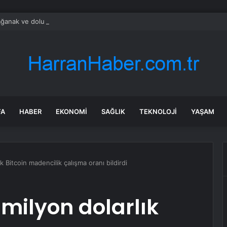
ğanak ve dolu yağışı: İş yerlerini su bastı
FA
HABER
EKONOMI
SAĞLIK
TEKNOLOJI
YAŞAM
k Bitcoin madencilik çalışma oranı bildirdi
 milyon dolarlık