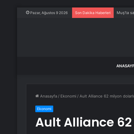
Muş’ta sa
Pazar, Ağustos 9 2026
Son Dakika Haberleri
ANASAY
Anasayfa
/
Ekonomi
/
Ault Alliance 62 milyon dolarlı
Ekonomi
Ault Alliance 62