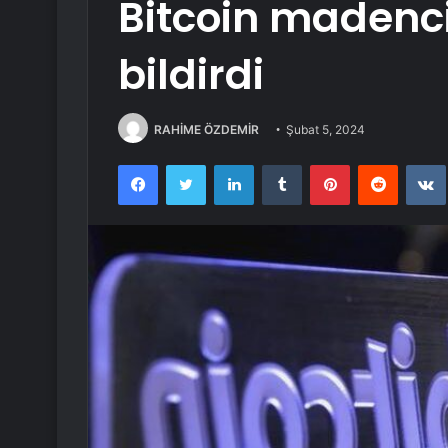
Bitcoin madenci
bildirdi
RAHİME ÖZDEMİR
Şubat 5, 2024
Facebook
Twitter
LinkedIn
Tumblr
Pinterest
Reddit