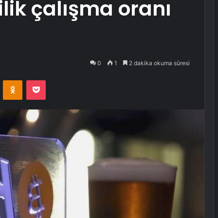
lik çalışma oranı
0
1
2 dakika okuma süresi
VKontakte
Odnoklassniki
Pocket