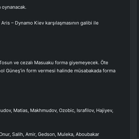
a oynanacak.
a Aris – Dynamo Kiev karşılaşmasının galibi ile
k Tosun ve cezalı Masuaku forma giyemeyecek. Öte
enol Güneş’in form vermesi halinde müsabakada forma
ludov, Matias, Makhmudov, Ozobic, Israfilov, Hajiyev,
 Onur, Salih, Amir, Gedson, Muleka, Aboubakar