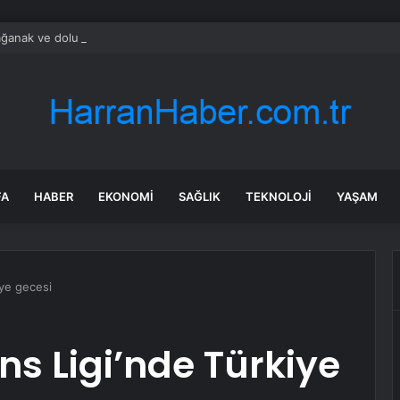
ğanak ve dolu yağışı: İş yerlerini su bastı
FA
HABER
EKONOMI
SAĞLIK
TEKNOLOJI
YAŞAM
iye gecesi
s Ligi’nde Türkiye