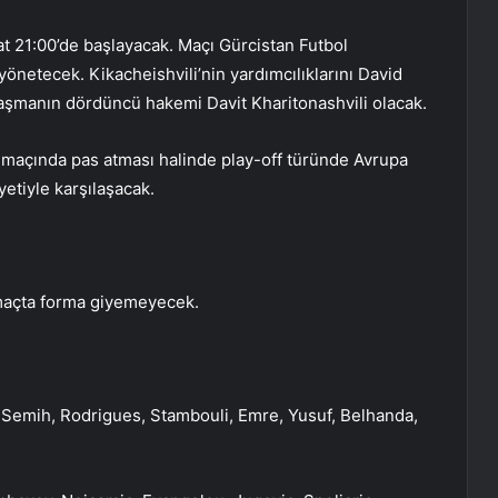
t 21:00’de başlayacak. Maçı Gürcistan Futbol
netecek. Kikacheishvili’nin yardımcılıklarını David
laşmanın dördüncü hakemi Davit Kharitonashvili olacak.
n maçında pas atması halinde play-off türünde Avrupa
etiyle karşılaşacak.
maçta forma giyemeyecek.
Semih, Rodrigues, Stambouli, Emre, Yusuf, Belhanda,