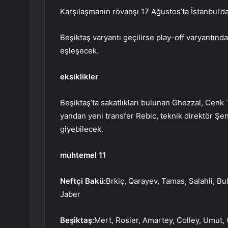
Karşılaşmanın rövanşı 17 Ağustos’ta İstanbul’d
Beşiktaş varyantı geçilirse play-off varyantınd
eşleşecek.
eksiklikler
Beşiktaş’ta sakatlıkları bulunan Ghezzal, Cen
yandan yeni transfer Rebic, teknik direktör Ş
giyebilecek.
muhtemel 11
Neftçi Bakü:
Brkiç, Qarayev, Tamas, Salahli, Bu
Jaber
Beşiktaş:
Mert, Rosier, Amartey, Colley, Umut,