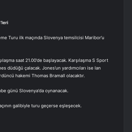
leri
me Turu ilk maçında Slovenya temsilcisi Maribor’u
laşma saat 21.00’de başlayacak. Karşılaşma S Sport
nes düdüğü çalacak. Jones’un yardımcıları ise Ian
rdüncü hakemi Thomas Bramall olacaktır.
mbe günü Slovenya’da oynanacak.
çının galibiyle turu geçerse eşleşecek.