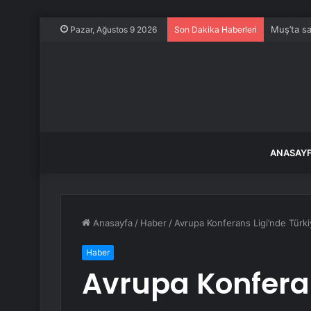
Muş’ta sa
Pazar, Ağustos 9 2026
Son Dakika Haberleri
ANASAY
Anasayfa
/
Haber
/
Avrupa Konferans Ligi’nde Türk
Haber
Avrupa Konferan