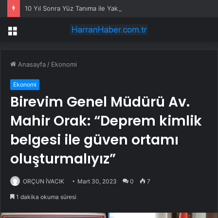
10 Yıl Sonra Yüz Tanıma ile Yakalandı
Menü
Anasayfa
/
Ekonomi
Ekonomi
Birevim Genel Müdürü Av.
Mahir Orak: “Deprem kimlik
belgesi ile güven ortamı
oluşturmalıyız”
ORÇUN İVACIK
Mart 30, 2023
0
7
1 dakika okuma süresi