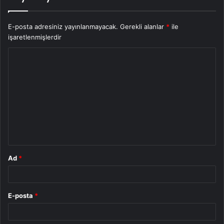
E-posta adresiniz yayınlanmayacak.
Gerekli alanlar
*
ile
işaretlenmişlerdir
Y
o
r
u
m
*
Ad
*
E-posta
*