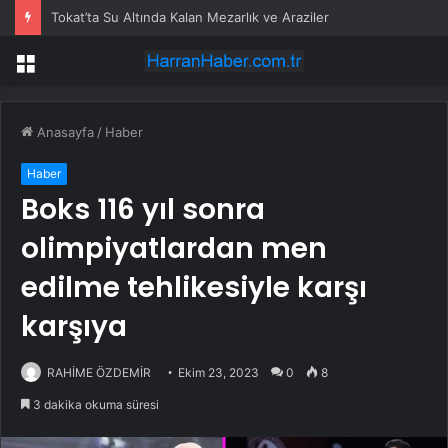
Tokat’ta Su Altında Kalan Mezarlık ve Araziler
Menü
Anasayfa
/
Haber
Haber
Boks 116 yıl sonra
olimpiyatlardan men
edilme tehlikesiyle karşı
karşıya
RAHİME ÖZDEMİR
Ekim 23, 2023
0
8
3 dakika okuma süresi