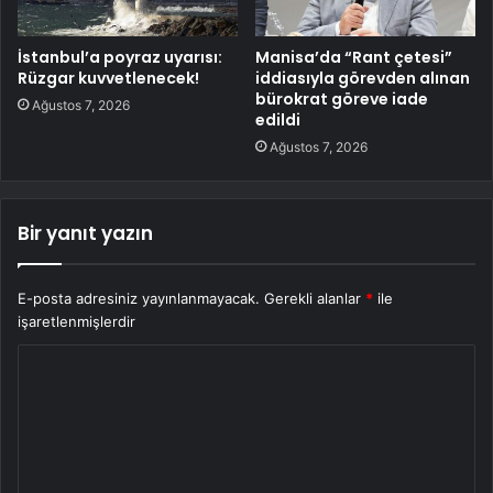
İstanbul’a poyraz uyarısı:
Manisa’da “Rant çetesi”
Rüzgar kuvvetlenecek!
iddiasıyla görevden alınan
bürokrat göreve iade
Ağustos 7, 2026
edildi
Ağustos 7, 2026
Bir yanıt yazın
E-posta adresiniz yayınlanmayacak.
Gerekli alanlar
*
ile
işaretlenmişlerdir
Y
o
r
u