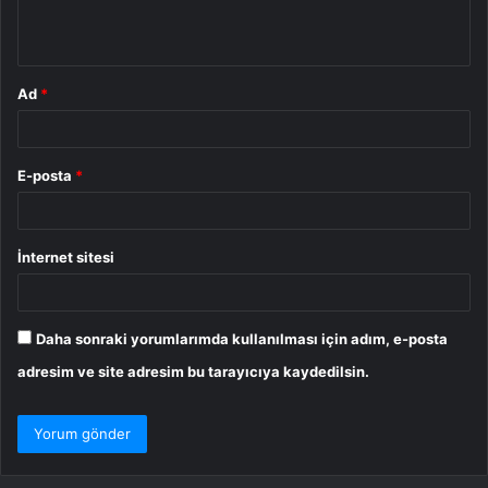
m
*
Ad
*
E-posta
*
İnternet sitesi
Daha sonraki yorumlarımda kullanılması için adım, e-posta
adresim ve site adresim bu tarayıcıya kaydedilsin.