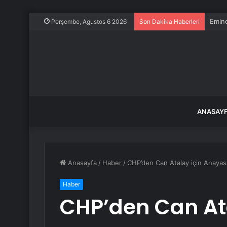
Emine
Perşembe, Ağustos 6 2026
Son Dakika Haberleri
ANASAY
Anasayfa
/
Haber
/
CHP’den Can Atalay için Anaya
Haber
CHP’den Can At