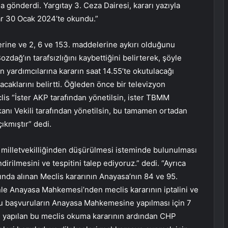
na gönderdi. Yargıtay 3. Ceza Dairesi, kararı yazıyla
rar 30 Ocak 2024’te okundu.”
ine ve 2, 6 ve 153. maddelerine aykırı olduğunu
dağ’ın tarafsızlığını kaybettiğini belirterek, şöyle
 yardımcılarına kararın saat 14.55’te okutulacağı
acaklarını belirtti. Öğleden önce bir televizyon
lis “İster AKP tarafından yönetilsin, ister TBMM
anı Vekili tarafından yönetilsin, bu tamamen ortadan
ıkmıştır” dedi.
n milletvekilliğinden düşürülmesi isteminde bulunulması
mesini ve tespitini talep ediyoruz.” dedi. “Ayrıca
sında alınan Meclis kararının Anayasa’nın 84 ve 95.
nle Anayasa Mahkemesi’nden meclis kararının iptalini ve
Bu başvuruların Anayasa Mahkemesine yapılması için 7
e yapılan bu meclis okuma kararının ardından CHP