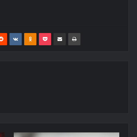
erest
Reddit
VKontakte
Odnoklassniki
Pocket
E-Posta ile paylaş
Yazdır