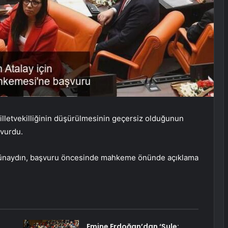
illetvekilliğinin düşürülmesinin geçersiz olduğunun
şvurdu.
naydın, başvuru öncesinde mahkeme önünde açıklama
Emine Erdoğan’dan ‘Şule: