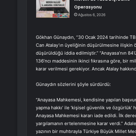
Operasyonu
Ağustos 6, 2026
Gökhan Günaydın, “30 Ocak 2024 tarihinde TBMM
Can Atalay’ın üyeliğinin düşürülmesine ilişkin
düşürüldüğü iddia edilmiştir.” “Anayasa’nın 84
136’ncı maddesinin ikinci fıkrasına göre, bir mi
karar verilmesi gerekiyor. Ancak Atalay hakkın
Günaydın sözlerini şöyle sürdürdü:
“Anayasa Mahkemesi, kendisine yapılan başvurul
yapma hakkı’ ile ‘kişisel güvenlik ve özgürlük’ h
Anayasa Mahkemesi kararı iade edildi. İlk de
yargılamanın ertelenmesine karar verdi.” Adal
yazının bir muhtırayla Türkiye Büyük Millet Mec