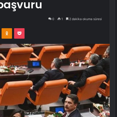
başvuru
0
1
2 dakika okuma süresi
VKontakte
Odnoklassniki
Pocket