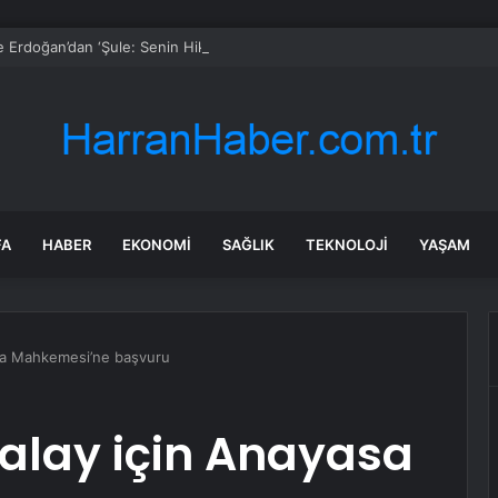
 Erdoğan’dan ‘Şule: Senin Hikayen’ Dizisine Övgü
FA
HABER
EKONOMI
SAĞLIK
TEKNOLOJI
YAŞAM
sa Mahkemesi’ne başvuru
alay için Anayasa