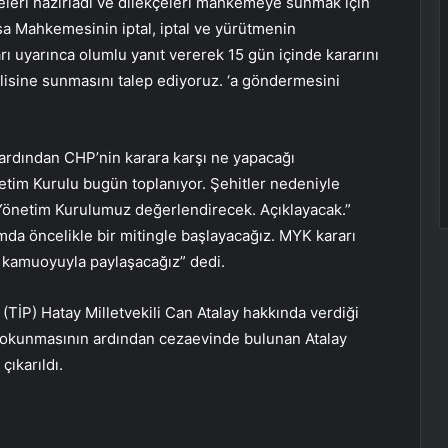
eleri hazırladı ve dilekçeleri mahkemeye sunmak için
 Mahkemesinin iptal, iptal ve yürütmenin
ı uyarınca olumlu yanıt vererek 15 gün içinde kararını
lisine sunmasını talep ediyoruz. ‘a göndermesini
n ardından CHP’nin karara karşı ne yapacağı
im Kurulu bugün toplanıyor. Şehitler nedeniyle
Yönetim Kurulumuz değerlendirecek. Açıklayacak.”
mda öncelikle bir mitingle başlayacağız. MYK kararı
i kamuoyuyla paylaşacağız” dedi.
i (TİP) Hatay Milletvekili Can Atalay hakkında verdiği
 okunmasının ardından cezaevinde bulunan Atalay
çıkarıldı.