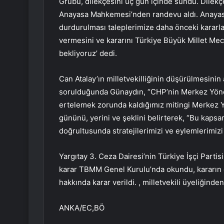
Grubu, dilekçesini üç gün içinde sundu. Dilekç
Anayasa Mahkemesi’nden randevu aldı. Anayasa
durdurulması taleplerimize daha önceki kararlar
vermesini ve kararını Türkiye Büyük Millet Mec
bekliyoruz’ dedi.
Can Atalay’ın milletvekilliğinin düşürülmesini
sorulduğunda Günaydın, “CHP’nin Merkez Yönet
ertelemek zorunda kaldığımız mitingi Merkez 
gününü, yerini ve şeklini belirterek, “Bu kapsa
doğrultusunda stratejilerimizi ve eylemlerimiz
Yargıtay 3. Ceza Dairesi’nin Türkiye İşçi Partis
karar TBMM Genel Kurulu’nda okundu, kararın
hakkında karar verildi. , milletvekili üyeliğinden 
ANKA/EC,BÖ