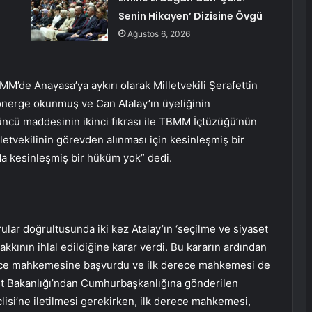
Senin Hikayen’ Dizisine Övgü
Ağustos 6, 2026
’de Anayasa’ya aykırı olarak Milletvekili Şerafettin
 önerge okunmuş ve Can Atalay’ın üyeliğinin
’üncü maddesinin ikinci fıkrası ile TBMM İçtüzüğü’nün
lletvekilinin görevden alınması için kesinleşmiş bir
da kesinleşmiş bir hüküm yok” dedi.
ar doğrultusunda iki kez Atalay’ın ‘seçilme ve siyaset
akkının ihlal edildiğine karar verdi. Bu kararın ardından
rece mahkemesine başvurdu ve ilk derece mahkemesi de
et Bakanlığı’ndan Cumhurbaşkanlığına gönderilen
lisi’ne iletilmesi gerekirken, ilk derece mahkemesi,