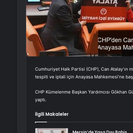
Cumhuriyet Halk Partisi (CHP), Can Atalay’ın m
tespiti ve iptali için Anayasa Mahkemesi’ne ba
CHP Kümelenme Başkan Yardımcısı Gökhan Gü
yaptı.
İlgili Makaleler
Mersin’de Yasa Dışı Bahis