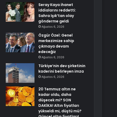
Seray Kaya ihanet
iddialarını reddetti:
Sahra Işık’tan olay
gönderme geldi
Ağustos 6, 2026
Özgür Özel: Genel
merkezimize sahip
çıkmaya devam
edeceğiz
Ağustos 6, 2026
Türkiye’nin dev şirketinin
kaderini belirleyen imza
Ağustos 6, 2026
20 Temmuz altın ne
kadar oldu, daha
düşecek mi? SON
DAKİKA! Altın fiyatları
yükseldi mi, düştü mü?
Güncel altın fiyatları!