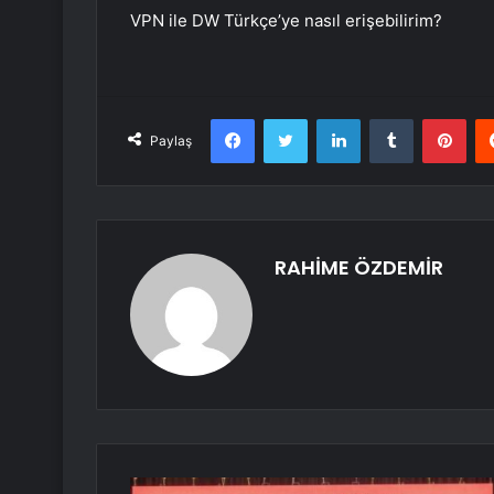
VPN ile DW Türkçe’ye nasıl erişebilirim?
Facebook
Twitter
LinkedIn
Tumblr
Pint
Paylaş
RAHİME ÖZDEMİR