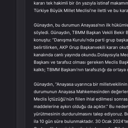
kararı tek hakimli bir ön yazıyla istinaf makamı
Türkiye Büyük Millet Meclisi’ne iletti ve bu ka
Günaydın, bu durumun Anayasa’nın ilk hükümler
söyledi. Günaydın, TBMM Başkan Vekili Bekir Boz
konuştu: “Danışma Kurulu’nda parti grup başkan
belirtilirken, AKP Grup Başkanvekili kararı okut
kanalında canlı yayında okundu.Dolayısıyla Mec
Başkanı ve tarafsız olması gereken Meclis Başk
kalktı; TBMM Başkanı’nın tarafsızlığı da ortaya ç
Günaydın, “Anayasa uyarınca bir milletvekilini
durumunun Anayasa Mahkemesinden değerlendiril
Meclis İçtüzüğü’nün fiilen ihlal edilmesi sonra
maddelerine aykırı olduğu da açıktır.” Bu nede
yürütmesinin durdurulmasını talep ediyoruz. 
ila 10 gün süre bulunmaktadır. 30 Ocak 2024’t