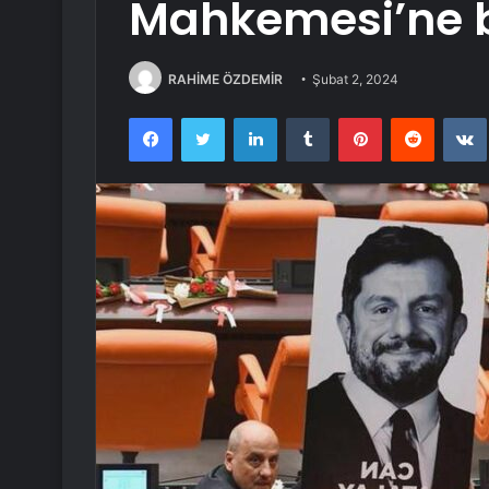
Mahkemesi’ne 
RAHİME ÖZDEMİR
Şubat 2, 2024
Facebook
Twitter
LinkedIn
Tumblr
Pinterest
Reddit