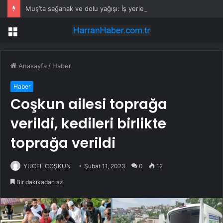
Muş’ta sağanak ve dolu yağışı: İş yerlerini su bastı
Menü
Anasayfa
/
Haber
Haber
Coşkun ailesi toprağa
verildi, kedileri birlikte
toprağa verildi
YÜCEL COŞKUN
Şubat 11, 2023
0
12
Bir dakikadan az