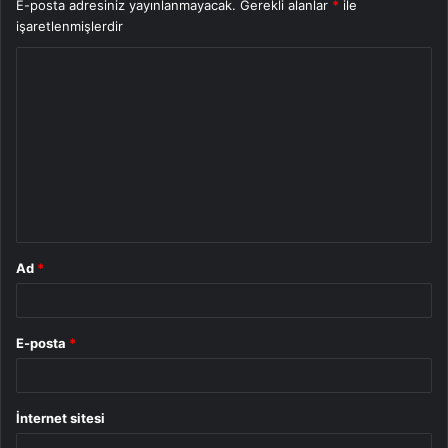
E-posta adresiniz yayınlanmayacak.
Gerekli alanlar
*
ile
işaretlenmişlerdir
Y
o
r
u
m
*
Ad
*
E-posta
*
İnternet sitesi