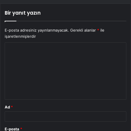
Bir yanıt yazın
E-posta adresiniz yayınlanmayacak.
Gerekli alanlar
*
ile
işaretlenmişlerdir
Y
o
r
u
m
*
Ad
*
E-posta
*