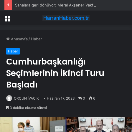
Sahalara geri dönüyor: Meral Akşener Vakfı resmen kuruldu
Menü
Anasayfa
/
Haber
Haber
Cumhurbaşkanlığı
Seçimlerinin İkinci Turu
Başladı
ORÇUN İVACIK
Haziran 17, 2023
0
6
3 dakika okuma süresi