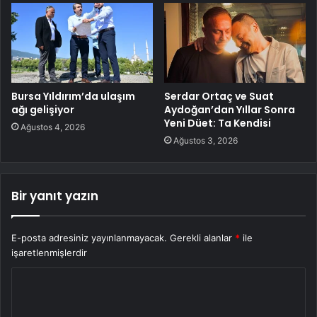
Bursa Yıldırım’da ulaşım
Serdar Ortaç ve Suat
ağı gelişiyor
Aydoğan’dan Yıllar Sonra
Yeni Düet: Ta Kendisi
Ağustos 4, 2026
Ağustos 3, 2026
Bir yanıt yazın
E-posta adresiniz yayınlanmayacak.
Gerekli alanlar
*
ile
işaretlenmişlerdir
Y
o