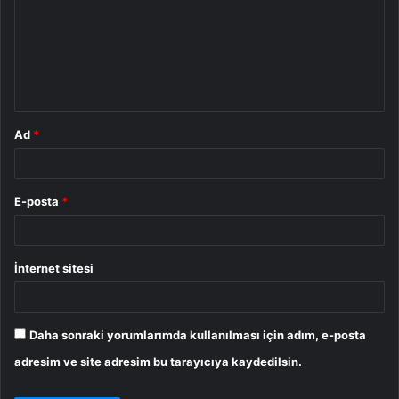
r
u
m
*
Ad
*
E-posta
*
İnternet sitesi
Daha sonraki yorumlarımda kullanılması için adım, e-posta
adresim ve site adresim bu tarayıcıya kaydedilsin.