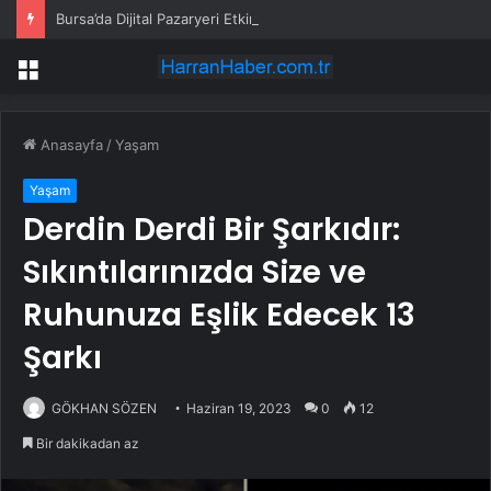
Bursa’da Dijital Pazaryeri Etkinliği
Menü
Anasayfa
/
Yaşam
Yaşam
Derdin Derdi Bir Şarkıdır:
Sıkıntılarınızda Size ve
Ruhunuza Eşlik Edecek 13
Şarkı
GÖKHAN SÖZEN
Haziran 19, 2023
0
12
Bir dakikadan az