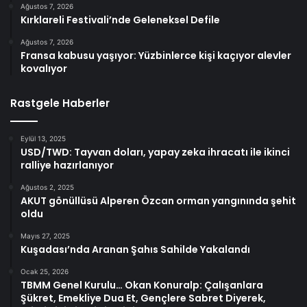
Ağustos 7, 2026
Kırklareli Festivali’nde Geleneksel Defile
Ağustos 7, 2026
Fransa kabusu yaşıyor: Yüzbinlerce kişi kaçıyor alevler
kovalıyor
Rastgele Haberler
Eylül 13, 2025
USD/TWD: Tayvan doları, yapay zeka ihracatı ile ikinci
ralliye hazırlanıyor
Ağustos 2, 2025
AKUT gönüllüsü Alperen Özcan orman yangınında şehit
oldu
Mayıs 27, 2025
Kuşadası’nda Aranan Şahıs Sahilde Yakalandı
Ocak 25, 2026
TBMM Genel Kurulu… Okan Konuralp: Çalışanlara
Şükret, Emekliye Dua Et, Gençlere Sabret Diyerek,