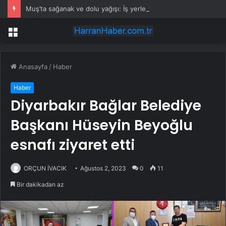
Muş’ta sağanak ve dolu yağışı: İş yerlerini su bastı
Menü
Anasayfa
/
Haber
Haber
Diyarbakır Bağlar Belediye
Başkanı Hüseyin Beyoğlu
esnafı ziyaret etti
ORÇUN İVACIK
Ağustos 2, 2023
0
11
Bir dakikadan az