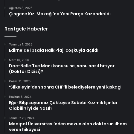
Ağustos 8, 2026
Çingene Kızı Mozaği’na Yeni Parça Kazandırıldı
Rastgele Haberler
Temmuz 1, 2025
Edirne’de İpsala Halk Plajı coşkuyla açıldı
Mart 16, 2026
Doc-Nelle Tue Mani konusu ne, sonu nasıl bitiyor
(Doktor Dizisi)?
Kasım 11, 2025
‘Silkeleyin’den sonra CHP’li belediyelere yeni kıskaç!
Haziran 6, 2024
Eğer Bilgisayarınız Çöktüyse Sebebi Kozmik Işınlar
Olabilir! İyi de Nasıl?
Temmuz 23, 2024
Medipol Üniversitesi’nden mezun olan doktorun ilham
veren hikayesi