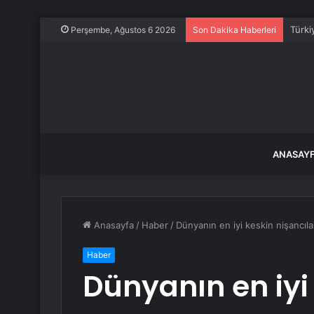
Türki
Perşembe, Ağustos 6 2026
Son Dakika Haberleri
ANASAY
Anasayfa
/
Haber
/
Dünyanın en iyi keskin nişancıla
Haber
Dünyanın en iyi 