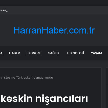
ye’nin dev şirketinin kaderini belirleyen imza
FA
HABER
EKONOMI
SAĞLIK
TEKNOLOJI
YAŞAM
rı listesine Türk askeri damga vurdu
keskin nişancıları