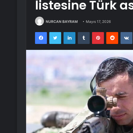
listesine Türk 
NURCAN BAYRAM
Mayıs 17, 2026
Facebook
Twitter
LinkedIn
Tumblr
Pinterest
Reddit