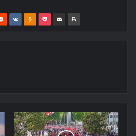
erest
Reddit
VKontakte
Odnoklassniki
Pocket
E-Posta ile paylaş
Yazdır