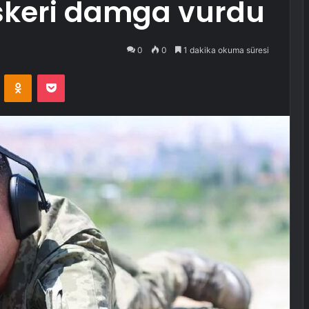
askeri damga vurdu
0
0
1 dakika okuma süresi
VKontakte
Odnoklassniki
Pocket