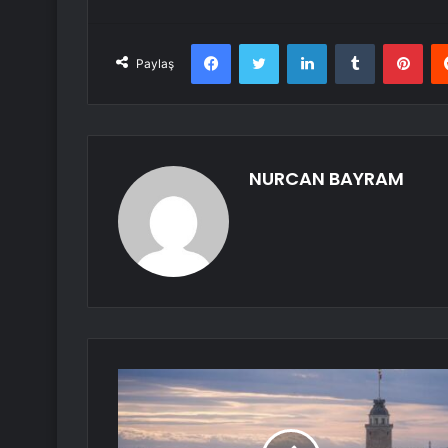
Facebook
Twitter
LinkedIn
Tumblr
Pint
Paylaş
NURCAN BAYRAM