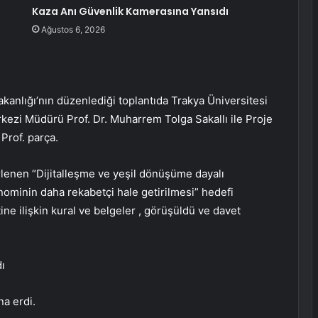
Kaza Anı Güvenlik Kamerasına Yansıdı
Ağustos 6, 2026
kanlığı’nın düzenlediği toplantıda Trakya Üniversitesi
kezi Müdürü Prof. Dr. Muharrem Tolga Sakallı ile Proje
rof. parça.
rlenen “Dijitalleşme ve yeşil dönüşüme dayalı
nominin daha rekabetçi hale getirilmesi” hedefi
ne ilişkin kural ve belgeler , görüşüldü ve davet
ı
na erdi.