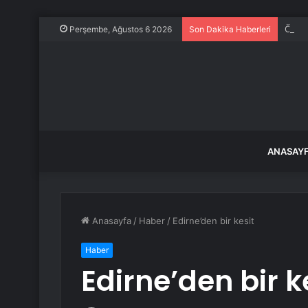
Özgür
Perşembe, Ağustos 6 2026
Son Dakika Haberleri
ANASAY
Anasayfa
/
Haber
/
Edirne’den bir kesit
Haber
Edirne’den bir k