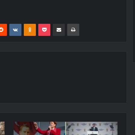
erest
Reddit
VKontakte
Odnoklassniki
Pocket
E-Posta ile paylaş
Yazdır