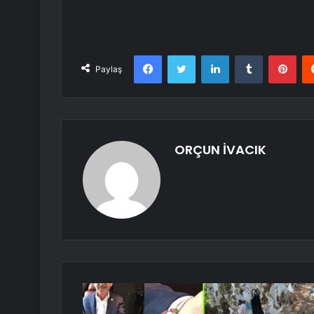
Facebook
Twitter
LinkedIn
Tumblr
Pint
Paylaş
ORÇUN İVACIK