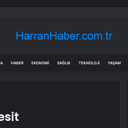
 Özel: Genel merkezimize sahip çıkmaya devam edeceğiz
FA
HABER
EKONOMI
SAĞLIK
TEKNOLOJI
YAŞAM
esit