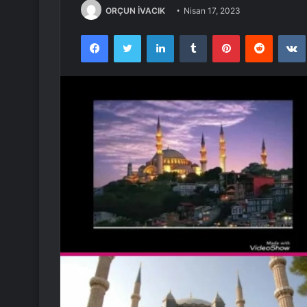
ORÇUN İVACIK
Nisan 17, 2023
Facebook
Twitter
LinkedIn
Tumblr
Pinterest
Reddit