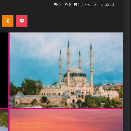
0
9
1 dakika okuma süresi
VKontakte
Odnoklassniki
Pocket