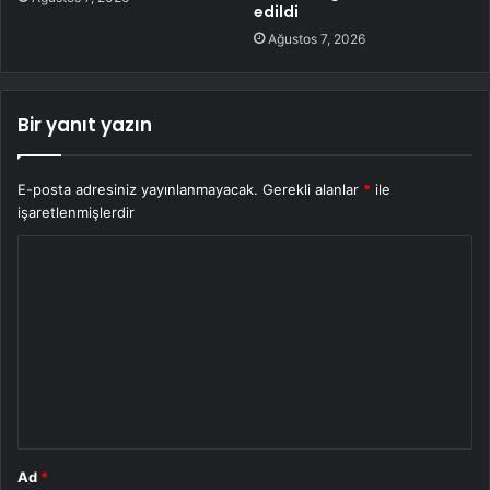
edildi
Ağustos 7, 2026
Bir yanıt yazın
E-posta adresiniz yayınlanmayacak.
Gerekli alanlar
*
ile
işaretlenmişlerdir
Y
o
r
u
m
*
Ad
*