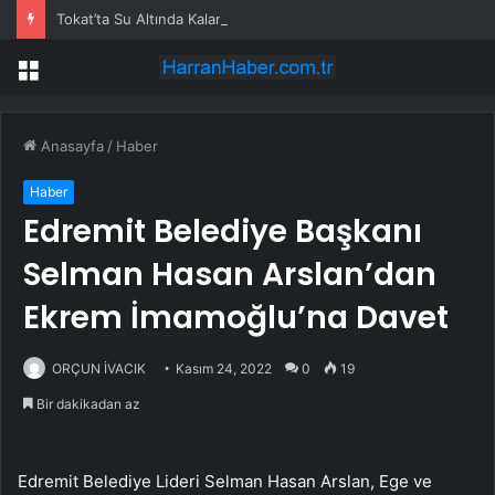
Tokat’ta Su Altında Kalan Mezarlık ve Araziler
Menü
Anasayfa
/
Haber
Haber
Edremit Belediye Başkanı
Selman Hasan Arslan’dan
Ekrem İmamoğlu’na Davet
ORÇUN İVACIK
Kasım 24, 2022
0
19
Bir dakikadan az
Edremit Belediye Lideri Selman Hasan Arslan, Ege ve