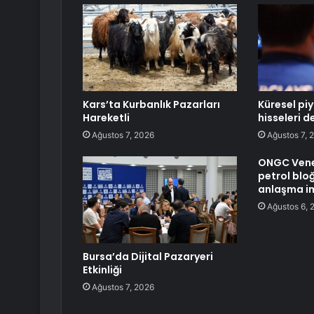
Kars’ta Kurbanlık Pazarları
Küresel pi
Hareketli
hisseleri 
Ağustos 7, 2026
Ağustos 7, 
ONGC Venez
petrol blo
anlaşma i
Ağustos 6, 
Bursa’da Dijital Pazaryeri
Etkinliği
Ağustos 7, 2026