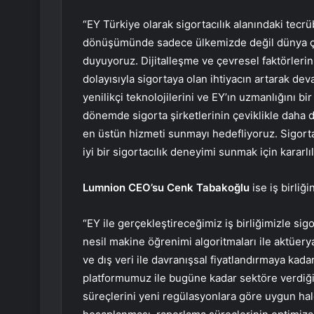
“EY Türkiye olarak sigortacılık alanındaki tecr
dönüşümünde sadece ülkemizde değil dünya çap
duyuyoruz. Dijitalleşme ve çevresel faktörlerin
dolayısıyla sigortaya olan ihtiyacın artarak d
yenilikçi teknolojilerini ve EY’ın uzmanlığını b
dönemde sigorta şirketlerinin çeviklikle daha d
en üstün hizmeti sunmayı hedefliyoruz. Sigort
iyi bir sigortacılık deneyimi sunmak için kararl
Lumnion CEO’su Cenk Tabakoğlu
ise iş birli
“EY ile gerçekleştireceğimiz iş birliğimizle sig
nesil makine öğrenimi algoritmaları ile aktüer
ve dış veri ile davranışsal fiyatlandırmaya kad
platformumuz ile bugüne kadar sektöre verdiğim
süreçlerini yeni regülasyonlara göre uygun hale