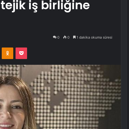
ejik iş birliğine
0
0
1 dakika okuma süresi
VKontakte
Odnoklassniki
Pocket