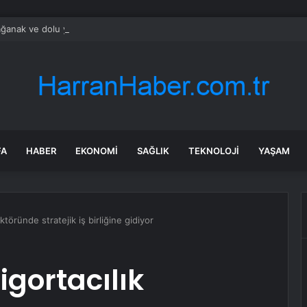
ğanak ve dolu yağışı: İş yerlerini su bastı
FA
HABER
EKONOMI
SAĞLIK
TEKNOLOJI
YAŞAM
töründe stratejik iş birliğine gidiyor
igortacılık