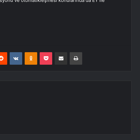
syonu ve otomatikleşmesi konularında da EY ile
erest
Reddit
VKontakte
Odnoklassniki
Pocket
E-Posta ile paylaş
Yazdır