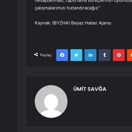
hesaplanması, raporlama süreçlerinin optimiza
çalışmalarımızı hızlandıracağız.”
Kaynak: (BYZHA) Beyaz Haber Ajansı
Facebook
Twitter
LinkedIn
Tumblr
Pint
Paylaş
ÜMİT SAVĞA