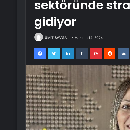
sektöründe strat
gidiyor
ÜMİT SAVĞA
Haziran 14, 2024
Facebook
Twitter
LinkedIn
Tumblr
Pinterest
Reddit