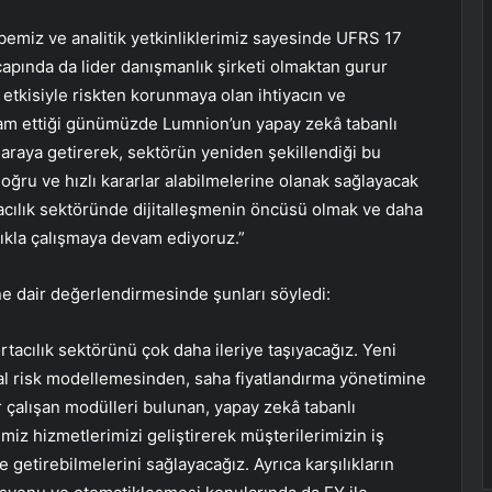
übemiz ve analitik yetkinliklerimiz sayesinde UFRS 17
ında da lider danışmanlık şirketi olmaktan gurur
 etkisiyle riskten korunmaya olan ihtiyacın ve
evam ettiği günümüzde Lumnion’un yapay zekâ tabanlı
ir araya getirerek, sektörün yeniden şekillendiği bu
oğru ve hızlı kararlar alabilmelerine olanak sağlayacak
acılık sektöründe dijitalleşmenin öncüsü olmak ve daha
ılıkla çalışmaya devam ediyoruz.”
ğine dair değerlendirmesinde şunları söyledi:
ortacılık sektörünü çok daha ileriye taşıyacağız. Yeni
yal risk modellemesinden, saha fiyatlandırma yönetimine
ar çalışan modülleri bulunan, yapay zekâ tabanlı
iz hizmetlerimizi geliştirerek müşterilerimizin iş
 getirebilmelerini sağlayacağız. Ayrıca karşılıkların