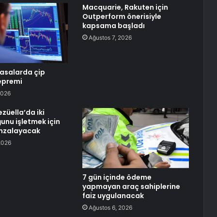
Macquarie, Rakuten için
Outperform önerisiyle
kapsama başladı
Ağustos 7, 2026
yasalarda çip
depremi
2026
üella’da iki
ğunu işletmek için
mzalayacak
2026
7 gün içinde ödeme
yapmayan araç sahiplerine
faiz uygulanacak
Ağustos 6, 2026