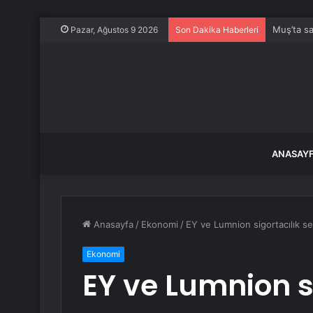
Muş’ta sa
Pazar, Ağustos 9 2026
Son Dakika Haberleri
ANASAY
Anasayfa
/
Ekonomi
/
EY ve Lumnion sigortacılık sek
Ekonomi
EY ve Lumnion s