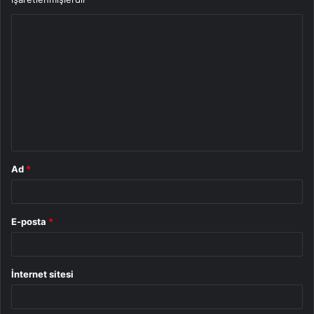
Y
o
r
u
m
*
Ad
*
E-posta
*
İnternet sitesi