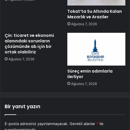
Tokat’ta Su Altında Kalan
Mezarlık ve Araziler
Ağustos 7, 2026
Çin: ticaret ve ekonomi
alanındaki sorunların
çözümünde ab için bir
ortak olabiliriz
Ağustos 7, 2026
Süreç emin adımlarla
ilerliyor
Ağustos 7, 2026
Bir yanıt yazın
E-posta adresiniz yayınlanmayacak.
Gerekli alanlar
*
ile
işaretlenmişlerdir