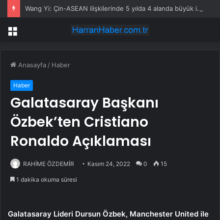
Wang Yi: Çin-ASEAN ilişkilerinde 5 yılda 4 alanda büyük ilerleme
Menü
Anasayfa
/
Haber
Haber
Galatasaray Başkanı
Özbek’ten Cristiano
Ronaldo Açıklaması
RAHİME ÖZDEMİR
Kasım 24, 2022
0
15
1 dakika okuma süresi
Galatasaray Lideri Dursun Özbek, Manchester United ile