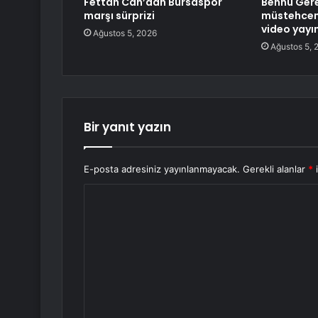
Fettah Can’dan Bursaspor
Bennu Ger
marşı sürprizi
müstehcenl
video yayın
Ağustos 5, 2026
Ağustos 5, 
Bir yanıt yazın
E-posta adresiniz yayınlanmayacak.
Gerekli alanlar
*
i
Y
o
r
u
m
*