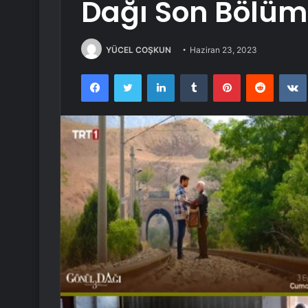
Dağı Son Bölüm 
YÜCEL COŞKUN
Haziran 23, 2023
Facebook
Twitter
LinkedIn
Tumblr
Pinterest
Reddit