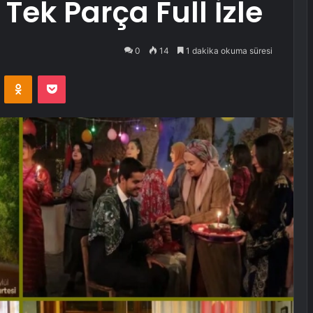
Tek Parça Full İzle
0
14
1 dakika okuma süresi
VKontakte
Odnoklassniki
Pocket