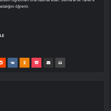
stalığını öğrenir.
LE
erest
Reddit
VKontakte
Odnoklassniki
Pocket
E-Posta ile paylaş
Yazdır