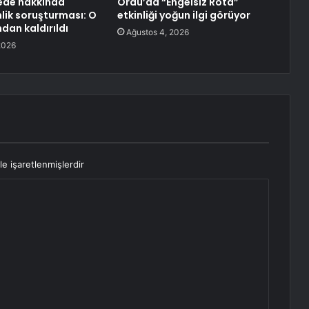
ede hakkında
Ordu’da “Engelsiz Rota”
ik soruşturması: O
etkinliği yoğun ilgi görüyor
dan kaldırıldı
Ağustos 4, 2026
2026
le işaretlenmişlerdir