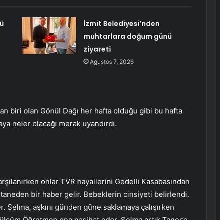
dü
İzmit Belediyesi’nden
muhtarlara doğum günü
ziyareti
Ağustos 7, 2026
n biri olan Gönül Dağı her hafta olduğu gibi bu hafta
aya neler olacağı merak uyandırdı.
şılanırken onlar TVR hayallerini Gedelli Kasabasından
aneden bir haber gelir. Bebeklerin cinsiyeti belirlendi.
rler. Selma, aşkını günden güne saklamaya çalışırken
 Gülsüm Öğretmen ona nasihat eder. Selma artık Taner’e