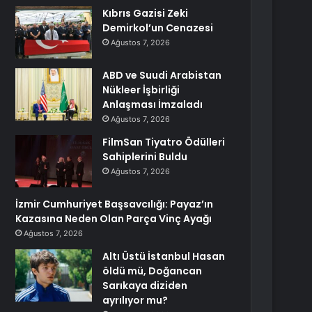
Kıbrıs Gazisi Zeki
Demirkol’un Cenazesi
Ağustos 7, 2026
ABD ve Suudi Arabistan
Nükleer İşbirliği
Anlaşması İmzaladı
Ağustos 7, 2026
FilmSan Tiyatro Ödülleri
Sahiplerini Buldu
Ağustos 7, 2026
İzmir Cumhuriyet Başsavcılığı: Payaz’ın
Kazasına Neden Olan Parça Vinç Ayağı
Ağustos 7, 2026
Altı Üstü İstanbul Hasan
öldü mü, Doğancan
Sarıkaya diziden
ayrılıyor mu?