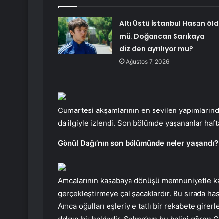
Altı Üstü İstanbul Hasan öl
mü, Doğancan Sarıkaya
diziden ayrılıyor mu?
Ağustos 7, 2026
Cumartesi akşamlarının en sevilen yapımlarında
da ilgiyle izlendi. Son bölümde yaşananlar haft
Gönül Dağı’nın son bölümünde neler yaşandı?
Amcalarının kasabaya dönüşü memnuniyetle kar
gerçekleştirmeye çalışacaklardır. Bu sırada hast
Amca oğulları eşleriyle tatlı bir rekabete gire
dalgın bir haldedir. Selma’nın bu halini gören