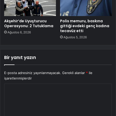
Akşehir’de Uyuşturucu
Polis memuru, baskına
Operasyonu: 2 Tutuklama
gittiği evdeki genç kadına
tecavüz etti
Ağustos 6, 2026
Ağustos 5, 2026
Bir yanıt yazın
E-posta adresiniz yayınlanmayacak.
Gerekli alanlar
*
ile
işaretlenmişlerdir
Y
o
r
u