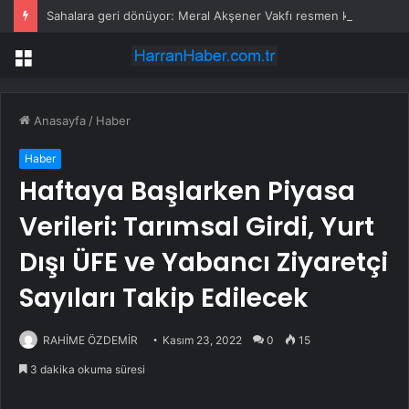
Sahalara geri dönüyor: Meral Akşener Vakfı resmen kuruldu
Menü
Anasayfa
/
Haber
Haber
Haftaya Başlarken Piyasa
Verileri: Tarımsal Girdi, Yurt
Dışı ÜFE ve Yabancı Ziyaretçi
Sayıları Takip Edilecek
RAHİME ÖZDEMİR
Kasım 23, 2022
0
15
3 dakika okuma süresi