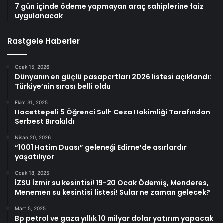
7 gün içinde ödeme yapmayan araç sahiplerine faiz
uygulanacak
Rastgele Haberler
Ocak 15, 2026
Dünyanın en güçlü pasaportları 2026 listesi açıklandı:
Türkiye’nin sırası belli oldu
Ekim 31, 2025
Hacettepeli 5 Öğrenci Sulh Ceza Hakimliği Tarafından
Serbest Bırakıldı
Nisan 20, 2026
“1001 Hatim Duası” geleneği Edirne’de asırlardır
yaşatılıyor
Ocak 18, 2025
İZSU İzmir su kesintisi! 19-20 Ocak Ödemiş, Menderes,
Menemen su kesintisi listesi! Sular ne zaman gelecek?
Mart 5, 2025
Bp petrol ve gaza yıllık 10 milyar dolar yatırım yapacak