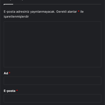
E-posta adresiniz yayınlanmayacak.
Gerekli alanlar
*
ile
işaretlenmişlerdir
Y
o
r
u
m
*
Ad
*
E-posta
*