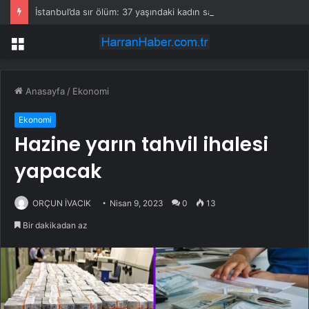
İstanbul’da sır ölüm: 37 yaşındaki kadın savcının evinde ölü bulundu!
Menü
Anasayfa
/
Ekonomi
Ekonomi
Hazine yarın tahvil ihalesi
yapacak
ORÇUN İVACIK
Nisan 9, 2023
0
13
Bir dakikadan az