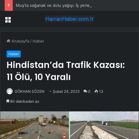
Muş’ta sağanak ve dolu yağışı: İş yerlerini su bastı
Menü
Anasayfa
/
Haber
Haber
Hindistan’da Trafik Kazası:
11 Ölü, 10 Yaralı
GÖKHAN SÖZEN
Şubat 24, 2023
0
13
Bir dakikadan az