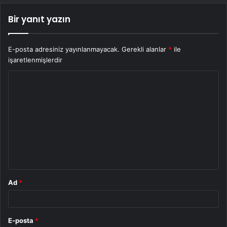
Bir yanıt yazın
E-posta adresiniz yayınlanmayacak.
Gerekli alanlar
*
ile
işaretlenmişlerdir
Y
o
r
u
m
*
Ad
*
E-posta
*