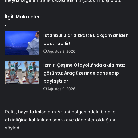
meydana gelen trafik kazasında 4’ü çocuk 11 kişi öldü.”
İlgili Makaleler
İstanbullular dikkat: Bu akşam aniden
bastırabilir!
Ağustos 9, 2026
İzmir-Çeşme Otoyolu’nda akılalmaz
görüntü: Araç üzerinde dans edip
paylaştılar
Ağustos 9, 2026
Polis, hayatta kalanların Arjuni bölgesindeki bir aile
etkinliğine katıldıktan sonra eve dönenler olduğunu
söyledi.