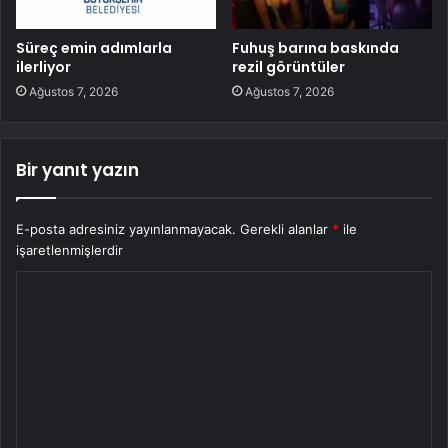
Süreç emin adımlarla
Fuhuş barına baskında
ilerliyor
rezil görüntüler
Ağustos 7, 2026
Ağustos 7, 2026
Bir yanıt yazın
E-posta adresiniz yayınlanmayacak.
Gerekli alanlar
*
ile
işaretlenmişlerdir
Y
o
r
u
m
*