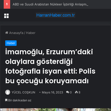
ABD ve Suudi Arabistan Nükleer İşbirliği Anlaşması İmzaladı
Menü
Anasayfa
/
Haber
Haber
İmamoğlu, Erzurum’daki
olaylara gösterdiği
fotoğrafla isyan etti: Polis
bu çocuğu koruyamadı
YÜCEL COŞKUN
Mayıs 16, 2023
0
8
Bir dakikadan az