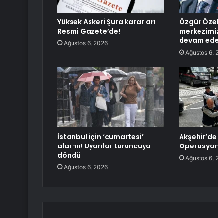
Yüksek Askeri Şura kararları
Özgür Özel
Resmi Gazete’de!
merkezimi
devam ede
Ağustos 6, 2026
Ağustos 6, 
İstanbul için ‘cumartesi’
Akşehir’de
alarmı! Uyarılar turuncuya
Operasyon
döndü
Ağustos 6, 
Ağustos 6, 2026