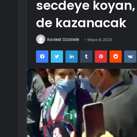
secdeye koyan,
de kazanacak
RAHİME ÖZDEMİR
Mayıs 8, 2023
Facebook
Twitter
LinkedIn
Tumblr
Pinterest
Reddit