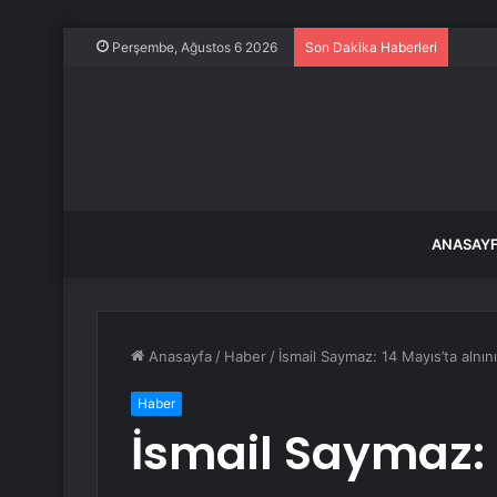
Sahal
Perşembe, Ağustos 6 2026
Son Dakika Haberleri
ANASAY
Anasayfa
/
Haber
/
İsmail Saymaz: 14 Mayıs’ta aln
Haber
İsmail Saymaz: 