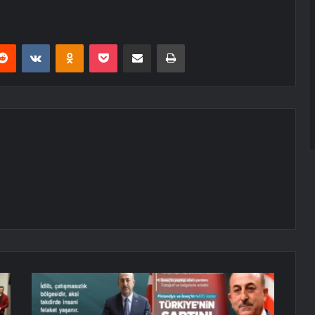
erest
Reddit
VKontakte
Odnoklassniki
Pocket
E-Posta ile paylaş
Yazdır