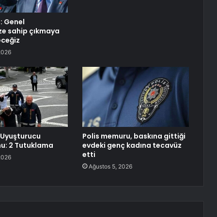
: Genel
ze sahip çıkmaya
ceğiz
2026
 Uyuşturucu
Polis memuru, baskına gittiği
u: 2 Tutuklama
evdeki genç kadına tecavüz
etti
2026
Ağustos 5, 2026