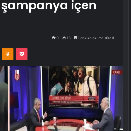
 şampanya içen
0
13
1 dakika okuma süresi
VKontakte
Odnoklassniki
Pocket