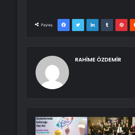
Facebook
Twitter
LinkedIn
Tumblr
Pint
Paylaş
RAHİME ÖZDEMİR