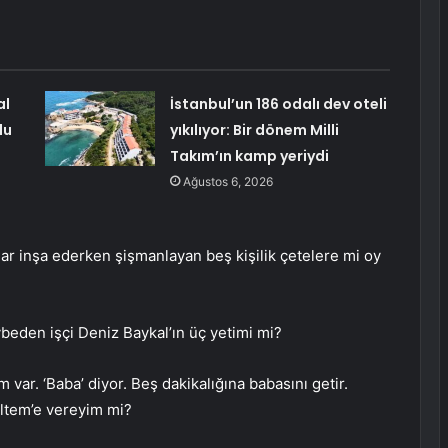
al
İstanbul’un 186 odalı dev oteli
du
yıkılıyor: Bir dönem Milli
Takım’ın kamp yeriydi
Ağustos 6, 2026
ar inşa ederken şişmanlayan beş kişilik çetelere mi oy
eden işçi Deniz Baykal’ın üç yetimi mi?
ar. ‘Baba’ diyor. Beş dakikalığına babasını getir.
eltem’e vereyim mi?