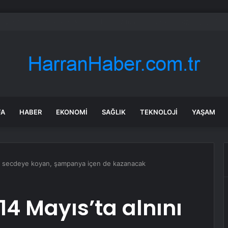
ara geri dönüyor: Meral Akşener Vakfı resmen kuruldu
FA
HABER
EKONOMI
SAĞLIK
TEKNOLOJI
YAŞAM
ını secdeye koyan, şampanya içen de kazanacak
14 Mayıs’ta alnını