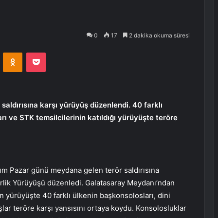
0
17
2 dakika okuma süresi
VKontakte
Odnoklassniki
Pocket
saldırısına karşı yürüyüş düzenlendi. 40 farklı
ı ve STK temsilcilerinin katıldığı yürüyüşte teröre
sım Pazar günü meydana gelen terör saldırısına
aberlik Yürüyüşü düzenledi. Galatasaray Meydanı’ndan
n yürüyüşte 40 farklı ülkenin başkonsolosları, dini
lar teröre karşı yansısını ortaya koydu. Konsolosluklar