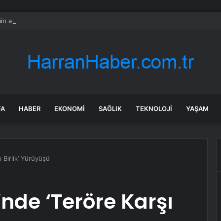
n adımlarla ilerliyor
FA
HABER
EKONOMI
SAĞLIK
TEKNOLOJI
YAŞAM
ı Birlik’ Yürüyüşü
’nde ‘Teröre Karşı