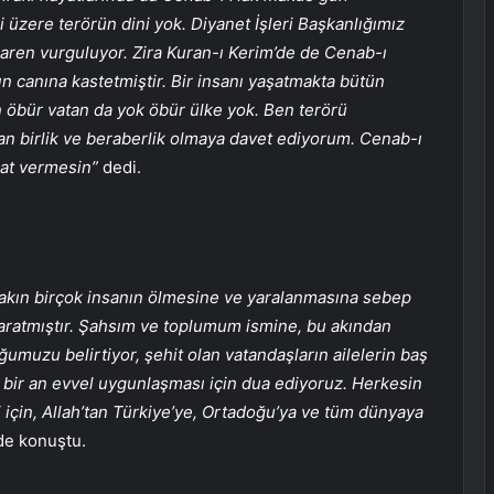
 üzere terörün dini yok. Diyanet İşleri Başkanlığımız
ren vurguluyor. Zira Kuran-ı Kerim’de de Cenab-ı
n canına kastetmiştir. Bir insanı yaşatmakta bütün
n öbür vatan da yok öbür ülke yok. Ben terörü
an birlik ve beraberlik olmaya davet ediyorum. Cenab-ı
sat vermesin”
dedi.
akın birçok insanın ölmesine ve yaralanmasına sebep
aratmıştır. Şahsım ve toplumum ismine, bu akından
umuzu belirtiyor, şehit olan vatandaşların ailelerin baş
rın bir an evvel uygunlaşması için dua ediyoruz. Herkesin
i için, Allah’tan Türkiye’ye, Ortadoğu’ya ve tüm dünyaya
de konuştu.