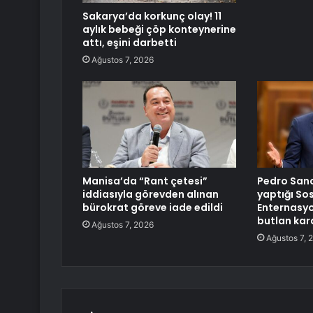
Sakarya’da korkunç olay! 11
aylık bebeği çöp konteynerine
attı, eşini darbetti
Ağustos 7, 2026
Manisa’da “Rant çetesi”
Pedro Sanc
iddiasıyla görevden alınan
yaptığı Sos
bürokrat göreve iade edildi
Enternasy
butlan kar
Ağustos 7, 2026
Ağustos 7, 