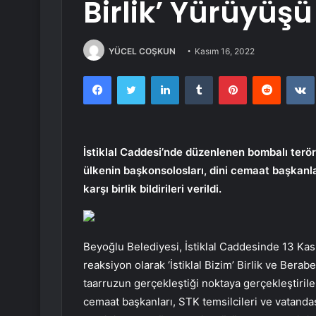
Birlik’ Yürüyüşü
YÜCEL COŞKUN
Kasım 16, 2022
Facebook
Twitter
LinkedIn
Tumblr
Pinterest
Reddit
İstiklal Caddesi’nde düzenlenen bombalı terör 
ülkenin başkonsolosları, dini cemaat başkanlar
karşı birlik bildirileri verildi.
Beyoğlu Belediyesi, İstiklal Caddesinde 13 Ka
reaksiyon olarak ‘İstiklal Bizim’ Birlik ve Ber
taarruzun gerçekleştiği noktaya gerçekleştirile
cemaat başkanları, STK temsilcileri ve vatandaş