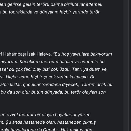
den gelirse gelsin terörü daima birlikte lanetlemek
a bu topraklarda ve dünyanın hiçbir yerinde terör
ri Hahambaşı İsak Haleva,
“Bu hoş yavrulara bakıyorum
ulamıyorum. Küçükken merhum babam ve annemle bu
ef bu çok feci olay bizi çok üzdü. Tanrı’ya duam ve
ı. Hiçbir anne hiçbir çocuk yetim kalmasın. Bu
lpli kızlar, çocuklar Yaradana diyecek; ‘Tanrım artık bu
h bu da son olur bütün dünyada, bu terör olayları son
ün evvel menfur bir olayla hayatlarını yitiren
um. Şu anda hastanede olan, hastaneden çıkmış
onraki hayatlarında da Cenab-ı Hak makus gün