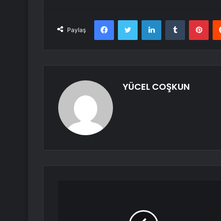
Facebook
Twitter
LinkedIn
Tumblr
Pint
Paylaş
YÜCEL COŞKUN