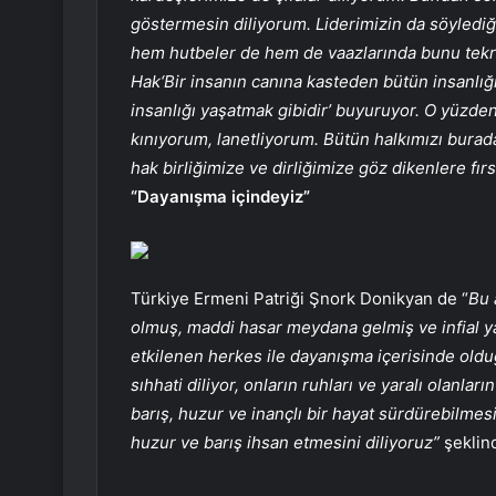
göstermesin diliyorum. Liderimizin da söylediği
hem hutbeler de hem de vaazlarında bunu tekra
Hak‘Bir insanın canına kasteden bütün insanlığı
insanlığı yaşatmak gibidir’ buyuruyor. O yüzde
kınıyorum, lanetliyorum. Bütün halkımızı burad
hak birliğimize ve dirliğimize göz dikenlere fır
“Dayanışma içindeyiz”
Türkiye Ermeni Patriği Şnork Donikyan de “
Bu 
olmuş, maddi hasar meydana gelmiş ve infial y
etkilenen herkes ile dayanışma içerisinde olduğ
sıhhati diliyor, onların ruhları ve yaralı olanla
barış, huzur ve inançlı bir hayat sürdürebilmes
huzur ve barış ihsan etmesini diliyoruz”
şeklin