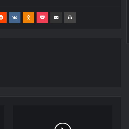
erest
Reddit
VKontakte
Odnoklassniki
Pocket
E-Posta ile paylaş
Yazdır