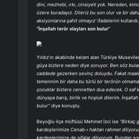
dini, mezhebi, ırkı, cinsiyeti yok. Nereden, kim
üzere buradayız. Dileriz bu son olur ve bir dah
aksiyonlarına şahit olmayız’
ifadelerini kullandı.
“İnşallah terör olayları son bulur”
Yıldız’ın akabinde kelam alan Türkiye Musevile
güya bizlere neden diye soruyor. Ben söz b
caddede gezerken sevinç doluydu. Fakat maales
temennim bir daha bu türlü bir terörün olmamas
çocuklar bizlere cennetten dua edecek. O saf ka
dünyaya barış, birlik ve hoşluk dilerim. İnşalla
bulur”
diye konuştu.
Beyoğlu ilçe müftüsü Mehmet İzci ise
“Birkaç g
kardeşlerimize Cenab-ı haktan rahmet diliyor
kardeşlerimize de şifalar diliyorum. Bundan s