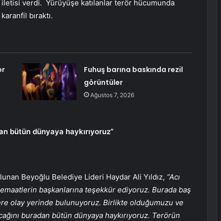
k iletisi verdi. Yürüyüşe katılanlar terör hücumunda
aranfil bıraktı.
or
Fuhuş barına baskında rezil
görüntüler
Ağustos 7, 2026
dan bütün dünyaya haykırıyoruz”
ulunan Beyoğlu Belediye Lideri Haydar Ali Yıldız,
“Acı
cemaatlerin başkanlarına teşekkür ediyoruz. Burada baş
ere olay yerinde bulunuyoruz. Birlikte olduğumuzu ve
acağını buradan bütün dünyaya haykırıyoruz. Terörün