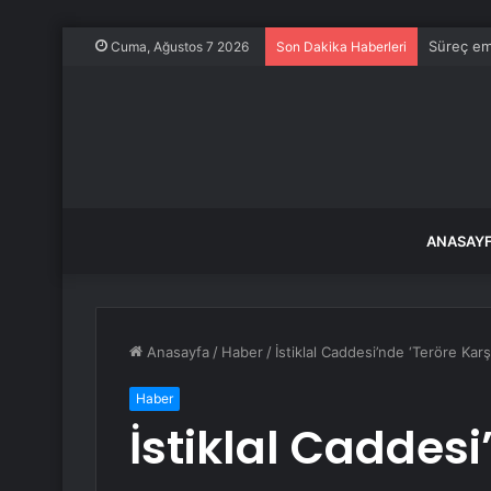
Süreç emi
Cuma, Ağustos 7 2026
Son Dakika Haberleri
ANASAY
Anasayfa
/
Haber
/
İstiklal Caddesi’nde ‘Teröre Karş
Haber
İstiklal Caddesi