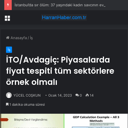
İstanbul’da sır ölüm: 37 yaşındaki kadın savcının evinde ölü bulundu!
Menü
Anasayfa
/
İş
İş
İTO/Avdagiç: Piyasalarda
fiyat tespiti tüm sektörlere
örnek olmalı
YÜCEL COŞKUN
Ocak 14, 2023
0
14
1 dakika okuma süresi