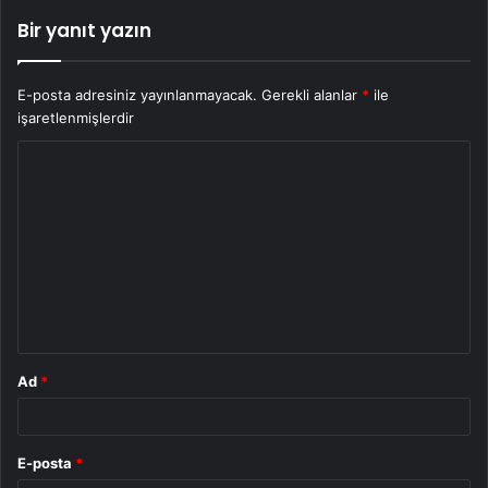
Bir yanıt yazın
E-posta adresiniz yayınlanmayacak.
Gerekli alanlar
*
ile
işaretlenmişlerdir
Y
o
r
u
m
*
Ad
*
E-posta
*