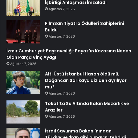
İşbirliği Anlaşması İmzaladı
Ağustos 7, 2026
FilmSan Tiyatro Ödülleri Sahiplerini
Buldu
Ağustos 7, 2026
İzmir Cumhuriyet Başsavcılığı: Payaz’ın Kazasına Neden
Olan Parça Vinç Ayağı
Ağustos 7, 2026
Altı Üstü İstanbul Hasan öldü mü,
Doğancan Sarıkaya diziden ayrılıyor
mu?
Ağustos 7, 2026
Tokat’ta Su Altında Kalan Mezarlık ve
Araziler
Ağustos 7, 2026
İsrail Savunma Bakanı’nından
Türkiye’ye ‘İran gibi olmayın’ tehdidi