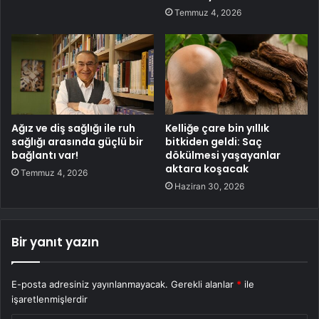
Temmuz 4, 2026
Ağız ve diş sağlığı ile ruh
Kelliğe çare bin yıllık
sağlığı arasında güçlü bir
bitkiden geldi: Saç
bağlantı var!
dökülmesi yaşayanlar
aktara koşacak
Temmuz 4, 2026
Haziran 30, 2026
Bir yanıt yazın
E-posta adresiniz yayınlanmayacak.
Gerekli alanlar
*
ile
işaretlenmişlerdir