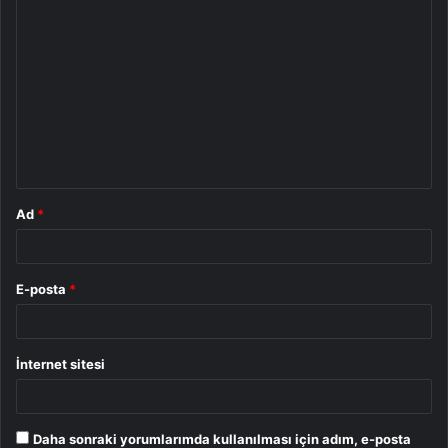
Y
o
r
u
m
*
Ad
*
E-posta
*
İnternet sitesi
Daha sonraki yorumlarımda kullanılması için adım, e-posta