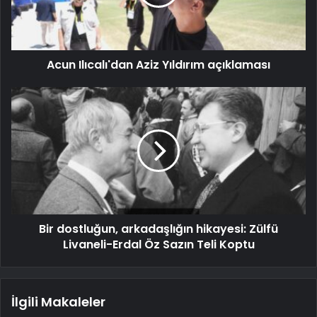
Acun Ilıcalı'dan Aziz Yıldırım açıklaması
Bir dostluğun, arkadaşlığın hikayesi: Zülfü
Livaneli-Erdal Öz Sazın Teli Koptu
İlgili Makaleler