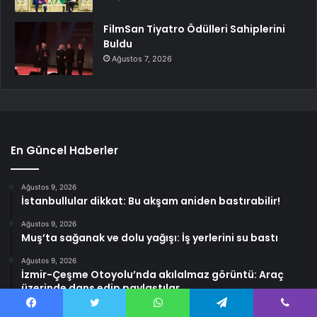
FilmSan Tiyatro Ödülleri Sahiplerini
Buldu
Ağustos 7, 2026
En Güncel Haberler
Ağustos 9, 2026
İstanbullular dikkat: Bu akşam aniden bastırabilir!
Ağustos 9, 2026
Muş’ta sağanak ve dolu yağışı: İş yerlerini su bastı
Ağustos 9, 2026
İzmir-Çeşme Otoyolu’nda akılalmaz görüntü: Araç
üzerinde dans edip paylaştılar
Ağustos 8, 2026
Facebook
Twitter
WhatsApp
Telegram
Viber