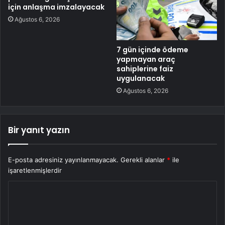
için anlaşma imzalayacak
Ağustos 6, 2026
7 gün içinde ödeme
yapmayan araç
sahiplerine faiz
uygulanacak
Ağustos 6, 2026
Bir yanıt yazın
E-posta adresiniz yayınlanmayacak.
Gerekli alanlar
*
ile
işaretlenmişlerdir
Y
o
r