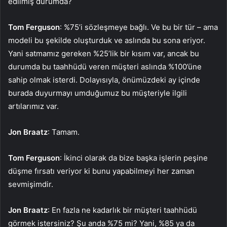
edilmiş durumda?
Tom Ferguson
: %75’i sözleşmeye bağlı. Ve bu bir tür – ama
modeli bu şekilde oluşturduk ve aslında bu sona eriyor.
Yani satmamız gereken %25’lik bir kısım var, ancak bu
durumda bu taahhüdü veren müşteri aslında %100’üne
sahip olmak isterdi. Dolayısıyla, önümüzdeki ay içinde
burada duyurmayı umduğumuz bu müşteriyle ilgili
artılarımız var.
Jon Braatz
: Tamam.
Tom Ferguson
: İkinci olarak da bize başka işlerin peşine
düşme fırsatı veriyor ki bunu yapabilmeyi her zaman
sevmişimdir.
Jon Braatz
: En fazla ne kadarlık bir müşteri taahhüdü
görmek istersiniz? Şu anda %75 mi? Yani, %85 ya da