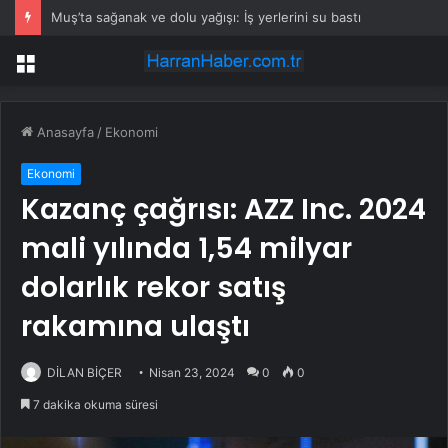
Muş’ta sağanak ve dolu yağışı: İş yerlerini su bastı
Menü
Anasayfa
/
Ekonomi
Ekonomi
Kazanç çağrısı: AZZ Inc. 2024
mali yılında 1,54 milyar
dolarlık rekor satış
rakamına ulaştı
DİLAN BİÇER
Nisan 23, 2024
0
0
7 dakika okuma süresi