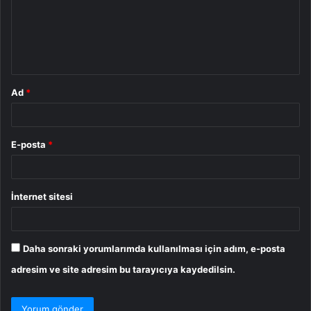
u
m
*
Ad
*
E-posta
*
İnternet sitesi
Daha sonraki yorumlarımda kullanılması için adım, e-posta
adresim ve site adresim bu tarayıcıya kaydedilsin.