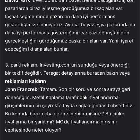
David Nark
: Evet, John. Ben Dave. Bence baktığınızda, son
pazarlarda biraz iyileşme gördüğümüz birkaç alan var.
İnşaat segmentinde pazardan daha iyi performans
gösterdiğimize inanıyoruz. Ayrıca, beyaz eşya pazarında da
daha iyi performans gösterdiğimiz ve bazı dönüşümlerin
gerçekleştiğini gördüğümüz başka bir alan var. Yani, işaret
edeceğim iki ana alan bunlar.
3. parti reklam. Investing.com’un sunduğu veya önerdiği
bir teklif değildir. Feragat detaylarına
buradan
bakın veya
reklamları kaldırın
John Franzreb
: Tamam. Son bir soru ve sonra sıraya geri
döneceğim. Metal Kaplama tarafındaki fiyatlandırma
girişimlerinin bu çeyrekte fayda sağladığından bahsettiniz.
Bu konuda biraz daha derine inebilir misiniz? Bu çinko
fiyatlarına bir yanıt mı? MC’de fiyatlandırma girişimi
cephesinde neler oluyor?