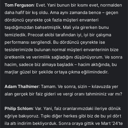
Tom Ferguson
: Evet. Yani bunun bir kısmı evet, normalden
daha hafif bir kış oldu. Ama aynı zamanda bence – geçen
dördüncü çeyrekte çok fazla müşteri envanteri
taşıdığımızdan bahsetmiştik. Mali yıla girerken bunu
temizledik. Precoat ekibi tarafından iyi, iyi bir çalışma
performansı sergilendi. Bu dördüncü çeyrekte ise
tesislerimizde bulunan normal müşteri envanterinin bize
üretkenlik ve verimlilik sağladığını düşünüyorum. Ve sonra
hacim, sadece biz almaya başladık – hacim aktığında, bu
marjlar güzel bir şekilde ortaya çıkma eğilimindedir.
Adam Thalhimer
: Tamam. Ve sonra, sizin – kılavuzda yer
alan gerçek bir faiz gideri ve vergi oranı tahmininiz var mı?
Philip Schlom
: Var. Yani, faiz oranlarımızdaki ileriye dönük
eğriye bakıyoruz. Tıpkı diğer herkes gibi biz de bu yıl dört
ila altı indirim bekliyorduk. Sonra oraya gittik ve Mart ’24’te