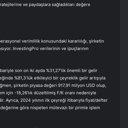
ratejilerine ve paydaşlara sağladıkları değere
rasyonel verimlilik konusundaki kararlılığı, şirketin
sıyor. InvestingPro verilerinin ve ipuçlarının
ibariyle son on iki ayda %31,27’lik önemli bir gelir
eğinde %81,3’lük etkileyici bir çeyreklik gelir artışıyla
men, şirketin piyasa değeri 917,91 milyon USD olup,
em için -18,26’lık düzeltilmiş F/K oranı nedeniyle
r. Ayrıca, 2024 yılının ilk çeyreği itibarıyla fiyat/defter
r değerine göre nispeten mütevazı bir primle işlem