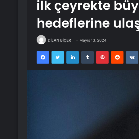
ilk çeyrekte bü
hedeflerine ulaş
DİLAN BİÇER
Mayıs 13, 2024
Facebook
Twitter
LinkedIn
Tumblr
Pinterest
Reddit