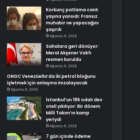
Korkunç patlama canlı
yayına yansıdı: Fransız
muhabir ne yapacağını
şaşırdı
Ağustos 6, 2026
Sahalara geri dönüyor:
Meral Akşener Vakfı
resmen kuruldu
Ağustos 6, 2026
ONGC Venezüella’da iki petrol bloğunu
işletmek için anlaşma imzalayacak
Ağustos 6, 2026
İstanbul’un 186 odalı dev
oteli yıkılıyor: Bir dönem
Milli Takım’ın kamp
yeriydi
Ağustos 6, 2026
7 gün içinde ödeme