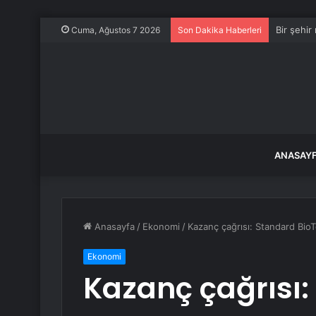
Bir şehir
Cuma, Ağustos 7 2026
Son Dakika Haberleri
ANASAY
Anasayfa
/
Ekonomi
/
Kazanç çağrısı: Standard BioT
Ekonomi
Kazanç çağrısı: