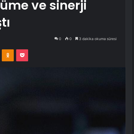
yüme ve sinerji
tı
0
0
3 dakika okuma süresi
VKontakte
Odnoklassniki
Pocket