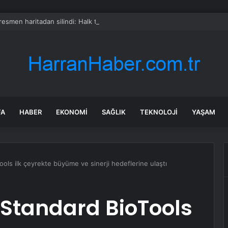
 resmen haritadan silindi: Halk tahliye edildi
FA
HABER
EKONOMI
SAĞLIK
TEKNOLOJI
YAŞAM
ools ilk çeyrekte büyüme ve sinerji hedeflerine ulaştı
 Standard BioTools