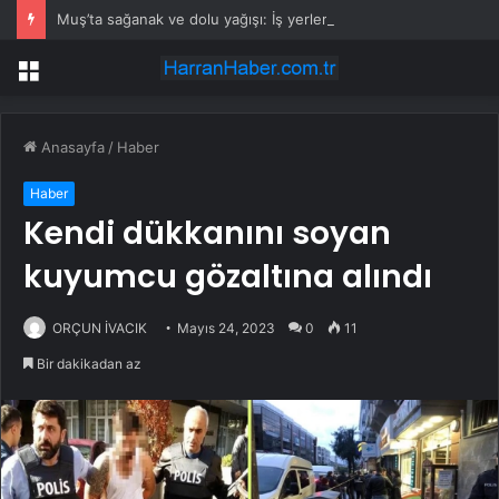
Muş’ta sağanak ve dolu yağışı: İş yerlerini su bastı
Menü
Anasayfa
/
Haber
Haber
Kendi dükkanını soyan
kuyumcu gözaltına alındı
ORÇUN İVACIK
Mayıs 24, 2023
0
11
Bir dakikadan az