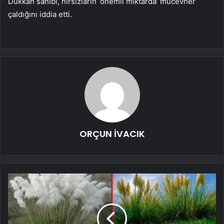
Dükkan sahibi, hırsızların ‘önemli miktarda’ mücevher
çaldığını iddia etti.
ORÇUN İVACIK