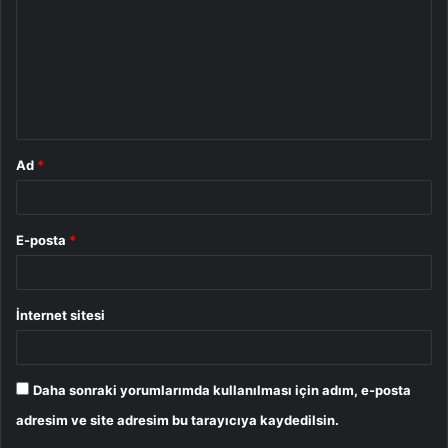
r
u
m
*
Ad
*
E-posta
*
İnternet sitesi
Daha sonraki yorumlarımda kullanılması için adım, e-posta
adresim ve site adresim bu tarayıcıya kaydedilsin.