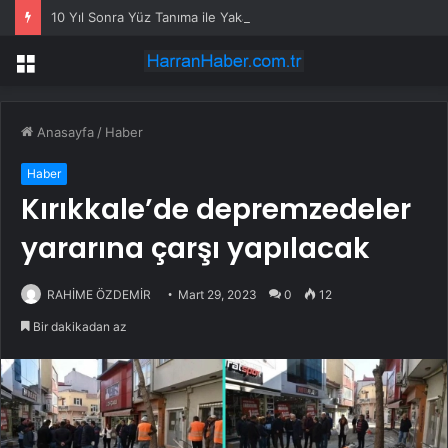
10 Yıl Sonra Yüz Tanıma ile Yakalandı
Menü
Anasayfa
/
Haber
Haber
Kırıkkale’de depremzedeler
yararına çarşı yapılacak
RAHİME ÖZDEMİR
Mart 29, 2023
0
12
Bir dakikadan az