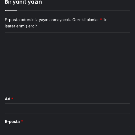
Bir yanıt yazın
E-posta adresiniz yayınlanmayacak.
Gerekli alanlar
*
ile
işaretlenmişlerdir
Y
o
r
u
m
*
Ad
*
E-posta
*