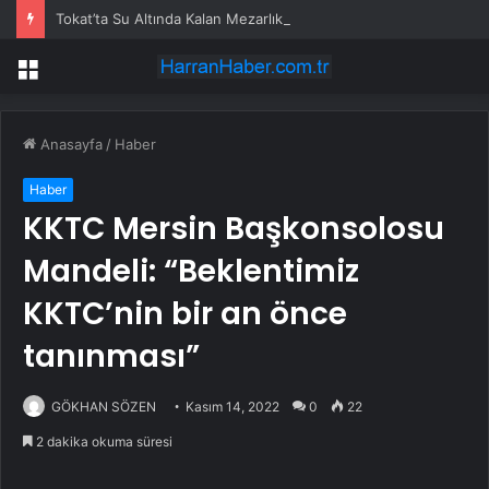
Tokat’ta Su Altında Kalan Mezarlık ve Araziler
Menü
Anasayfa
/
Haber
Haber
KKTC Mersin Başkonsolosu
Mandeli: “Beklentimiz
KKTC’nin bir an önce
tanınması”
GÖKHAN SÖZEN
Kasım 14, 2022
0
22
2 dakika okuma süresi