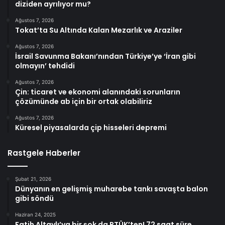
diziden ayrılıyor mu?
Ağustos 7, 2026
Tokat’ta Su Altında Kalan Mezarlık ve Araziler
Ağustos 7, 2026
İsrail Savunma Bakanı’nından Türkiye’ye ‘İran gibi
olmayın’ tehdidi
Ağustos 7, 2026
Çin: ticaret ve ekonomi alanındaki sorunların
çözümünde ab için bir ortak olabiliriz
Ağustos 7, 2026
Küresel piyasalarda çip hisseleri depremi
Rastgele Haberler
Şubat 21, 2026
Dünyanın en gelişmiş muharebe tankı savaşta balon
gibi söndü
Haziran 24, 2025
Fatih Altaylı’ya bir şok da RTÜK’ten! 72 saat süre