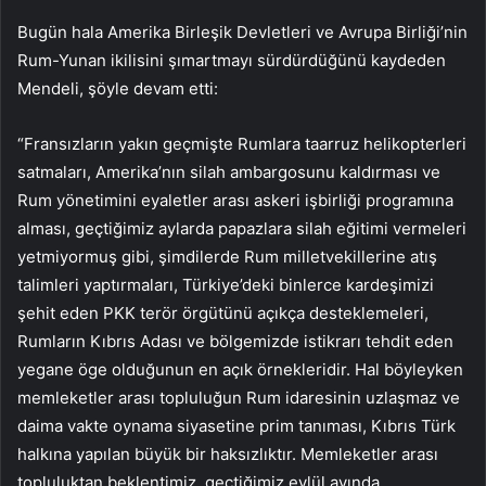
Bugün hala Amerika Birleşik Devletleri ve Avrupa Birliği’nin
Rum-Yunan ikilisini şımartmayı sürdürdüğünü kaydeden
Mendeli, şöyle devam etti:
“Fransızların yakın geçmişte Rumlara taarruz helikopterleri
satmaları, Amerika’nın silah ambargosunu kaldırması ve
Rum yönetimini eyaletler arası askeri işbirliği programına
alması, geçtiğimiz aylarda papazlara silah eğitimi vermeleri
yetmiyormuş gibi, şimdilerde Rum milletvekillerine atış
talimleri yaptırmaları, Türkiye’deki binlerce kardeşimizi
şehit eden PKK terör örgütünü açıkça desteklemeleri,
Rumların Kıbrıs Adası ve bölgemizde istikrarı tehdit eden
yegane öge olduğunun en açık örnekleridir. Hal böyleyken
memleketler arası topluluğun Rum idaresinin uzlaşmaz ve
daima vakte oynama siyasetine prim tanıması, Kıbrıs Türk
halkına yapılan büyük bir haksızlıktır. Memleketler arası
topluluktan beklentimiz, geçtiğimiz eylül ayında