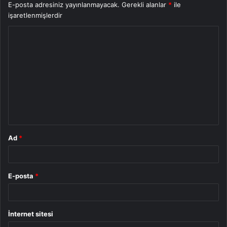
E-posta adresiniz yayınlanmayacak.
Gerekli alanlar
*
ile
işaretlenmişlerdir
Y
o
r
u
m
*
Ad
*
E-posta
*
İnternet sitesi