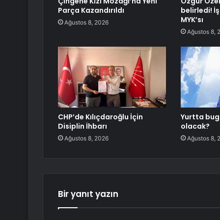
Çingene Kızı Mozaği’na Yeni
Özgür Özel
Parça Kazandırıldı
belirledi! İ
MYK’sı
Ağustos 8, 2026
Ağustos 8, 
CHP’de Kılıçdaroğlu İçin
Yurtta bug
Disiplin İhbarı
olacak?
Ağustos 8, 2026
Ağustos 8, 
Bir yanıt yazın