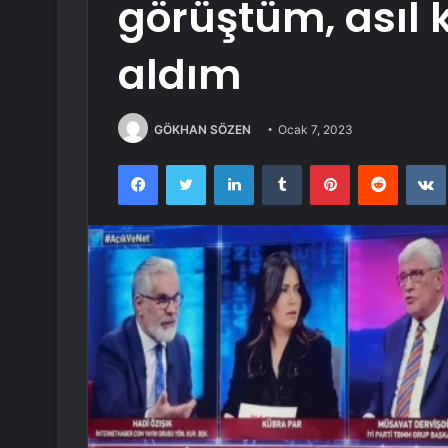
görüştüm, asıl k
aldım
GÖKHAN SÖZEN
Ocak 7, 2023
Facebook
Twitter
LinkedIn
Tumblr
Pinterest
Reddit