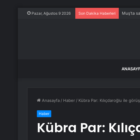
Muş’ta sa
Pazar, Ağustos 9 2026
Son Dakika Haberleri
ANASAY
Anasayfa
/
Haber
/
Kübra Par: Kılıçdaroğlu ile görüş
Haber
Kübra Par: Kılıç