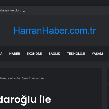
ğanak ve dolu yağışı: İş yerlerini su bastı
FA
HABER
EKONOMI
SAĞLIK
TEKNOLOJI
YAŞAM
tüm, asıl kulisi Şero’dan aldım
daroğlu ile