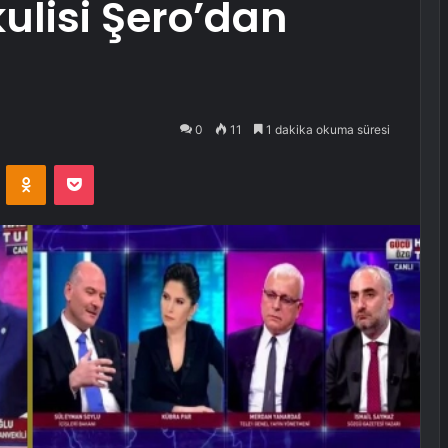
ulisi Şero’dan
0
11
1 dakika okuma süresi
VKontakte
Odnoklassniki
Pocket