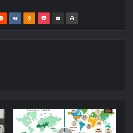
erest
Reddit
VKontakte
Odnoklassniki
Pocket
E-Posta ile paylaş
Yazdır