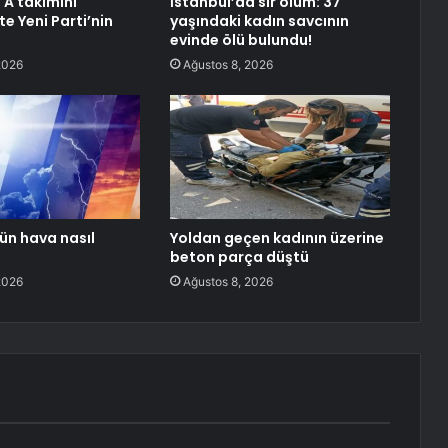
 A takımını
İstanbul’da sır ölüm: 37
şte Yeni Parti’nin
yaşındaki kadın savcının
evinde ölü bulundu!
2026
Ağustos 8, 2026
ün hava nasıl
Yoldan geçen kadının üzerine
beton parça düştü
2026
Ağustos 8, 2026