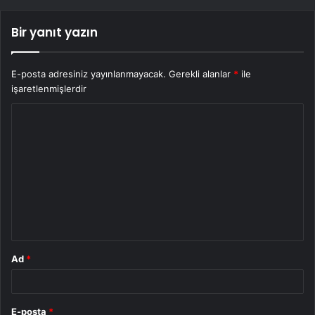
Bir yanıt yazın
E-posta adresiniz yayınlanmayacak.
Gerekli alanlar
*
ile
işaretlenmişlerdir
Y
o
r
u
m
*
Ad
*
E-posta
*