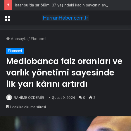
İstanbul’da sır ölüm: 37 yaşındaki kadın savcının evinde ölü bulundu!
Menü
Anasayfa
/
Ekonomi
Ekonomi
Mediobanca faiz oranları ve
varlık yönetimi sayesinde
ilk yarı kârını artırdı
RAHİME ÖZDEMİR
Şubat 9, 2024
0
2
1 dakika okuma süresi