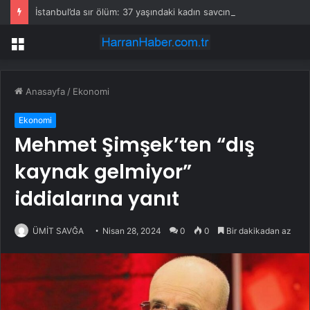
İstanbul’da sır ölüm: 37 yaşındaki kadın savcının evinde ölü bulundu!
Menü
Anasayfa
/
Ekonomi
Ekonomi
Mehmet Şimşek’ten “dış
kaynak gelmiyor”
iddialarına yanıt
ÜMİT SAVĞA
Nisan 28, 2024
0
0
Bir dakikadan az