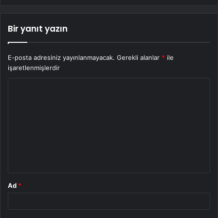
Bir yanıt yazın
E-posta adresiniz yayınlanmayacak.
Gerekli alanlar
*
ile
işaretlenmişlerdir
Y
o
r
u
m
*
Ad
*