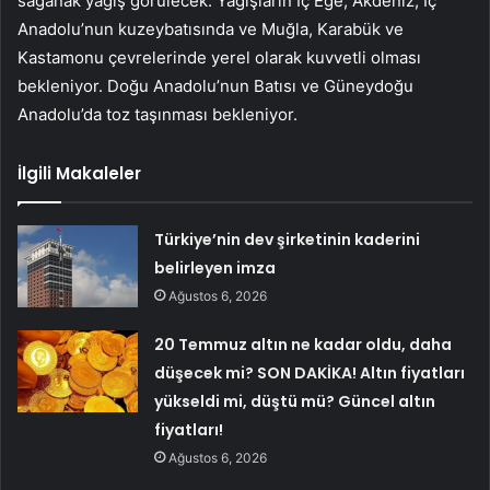
sağanak yağış görülecek. Yağışların İç Ege, Akdeniz, İç
Anadolu’nun kuzeybatısında ve Muğla, Karabük ve
Kastamonu çevrelerinde yerel olarak kuvvetli olması
bekleniyor. Doğu Anadolu’nun Batısı ve Güneydoğu
Anadolu’da toz taşınması bekleniyor.
İlgili Makaleler
Türkiye’nin dev şirketinin kaderini
belirleyen imza
Ağustos 6, 2026
20 Temmuz altın ne kadar oldu, daha
düşecek mi? SON DAKİKA! Altın fiyatları
yükseldi mi, düştü mü? Güncel altın
fiyatları!
Ağustos 6, 2026