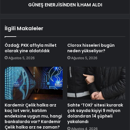
GÜNEŞ ENERJİSİNDEN İLHAM ALDI
İlgili Makaleler
Özdağ: PKK affıyla millet
Clorox hisseleri bugün
olarak yine aldatıldık
neden yükseliyor?
Ağustos 5, 2026
Ağustos 5, 2026
Kardemir Çelik halka arz
Sahte ‘TOKİ’ sitesi kurarak
kaç lot verir, katılım
çok sayıda kişiyi 9 milyon
endeksine uygun mu, hangi
dolandıran 14 şüpheli
bankalarda var? Kardemir
yakalandı
Çelik halka arz ne zaman?
Ağustos 4, 2026