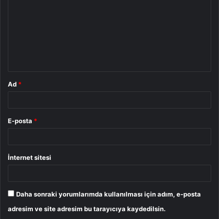
r
u
m
*
Ad
*
E-posta
*
İnternet sitesi
Daha sonraki yorumlarımda kullanılması için adım, e-posta
adresim ve site adresim bu tarayıcıya kaydedilsin.