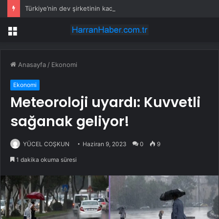
Türkiye’nin dev şirketinin kaderini belirleyen imza
Menü
Anasayfa
/
Ekonomi
Ekonomi
Meteoroloji uyardı: Kuvvetli
sağanak geliyor!
YÜCEL COŞKUN
Haziran 9, 2023
0
9
1 dakika okuma süresi