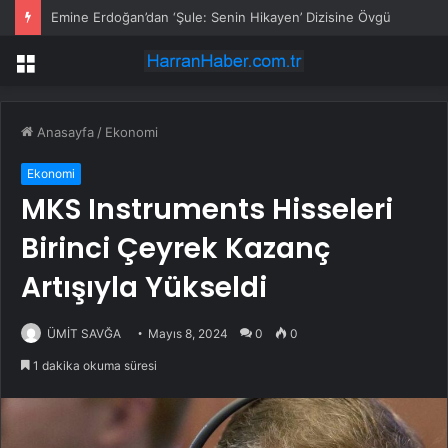
Emine Erdoğan’dan ‘Şule: Senin Hikayen’ Dizisine Övgü
Menü
Anasayfa
/
Ekonomi
Ekonomi
MKS Instruments Hisseleri
Birinci Çeyrek Kazanç
Artışıyla Yükseldi
ÜMİT SAVĞA
Mayıs 8, 2024
0
0
1 dakika okuma süresi