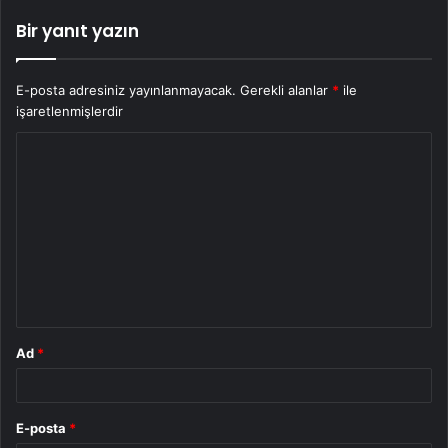
Bir yanıt yazın
E-posta adresiniz yayınlanmayacak.
Gerekli alanlar
*
ile
işaretlenmişlerdir
Y
o
r
u
m
*
Ad
*
E-posta
*