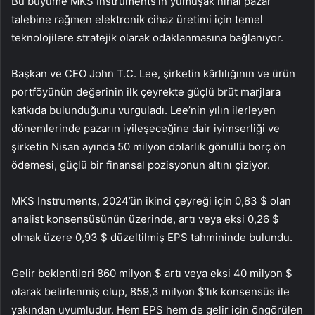
Bu büyüme MKS Instruments’ın yumuşak nihai pazar
talebine rağmen elektronik cihaz üretimi için temel
teknolojilere stratejik olarak odaklanmasına bağlanıyor.
Başkan ve CEO John T.C. Lee, şirketin kârlılığının ve ürün
portföyünün değerinin ilk çeyrekte güçlü brüt marjlara
katkıda bulunduğunu vurguladı. Lee’nin yılın ilerleyen
dönemlerinde pazarın iyileşeceğine dair iyimserliği ve
şirketin Nisan ayında 50 milyon dolarlık gönüllü borç ön
ödemesi, güçlü bir finansal pozisyonun altını çiziyor.
MKS Instruments, 2024’ün ikinci çeyreği için 0,83 $ olan
analist konsensüsünün üzerinde, artı veya eksi 0,26 $
olmak üzere 0,93 $ düzeltilmiş EPS tahmininde bulundu.
Gelir beklentileri 860 milyon $ artı veya eksi 40 milyon $
olarak belirlenmiş olup, 859,3 milyon $’lık konsensüs ile
yakından uyumludur. Hem EPS hem de gelir için öngörülen