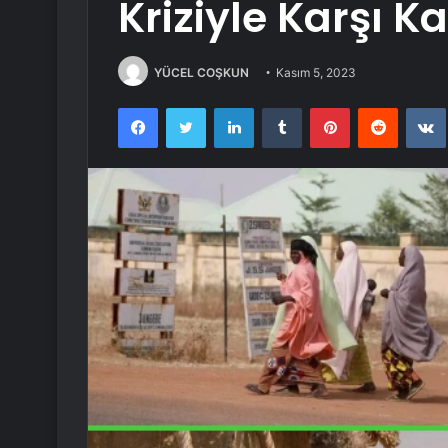
Kriziyle Karşı K
YÜCEL COŞKUN
Kasım 5, 2023
Facebook
Twitter
LinkedIn
Tumblr
Pinterest
Reddit