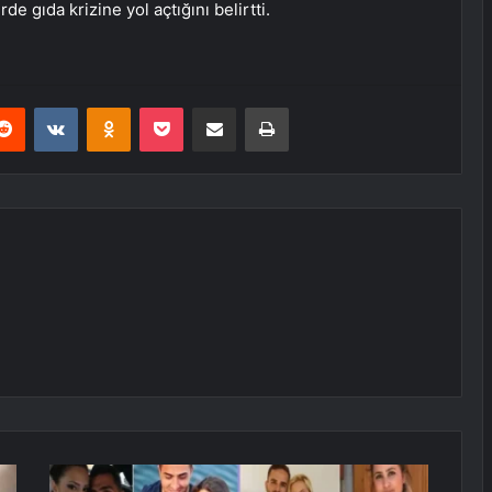
de gıda krizine yol açtığını belirtti.
erest
Reddit
VKontakte
Odnoklassniki
Pocket
E-Posta ile paylaş
Yazdır