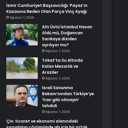
İzmir Cumhuriyet Başsavcılığı: Payaz’ın
Kazasına Neden Olan Parça Vinç Ayağı
Ağustos 7, 2026
Altı Üstü İstanbul Hasan
öldü mü, Doğancan
Sarıkaya diziden
ayrılıyor mu?
Ağustos 7, 2026
Tokat’ta Su Altında
Kalan Mezarlık ve
Araziler
Ağustos 7, 2026
İsrail Savunma
Bakanı’nından Türkiye’ye
‘İran gibi olmayın’
tehdidi
Ağustos 7, 2026
Çin: ticaret ve ekonomi alanındaki
sorunların çözümünde ab için bir ortak