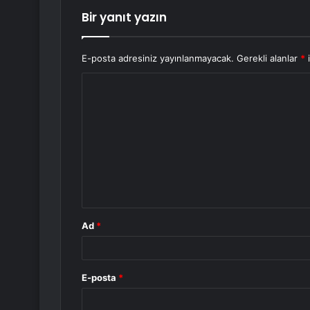
Bir yanıt yazın
E-posta adresiniz yayınlanmayacak.
Gerekli alanlar
*
i
Y
o
r
u
m
*
Ad
*
E-posta
*