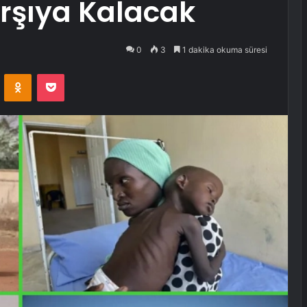
arşıya Kalacak
0
3
1 dakika okuma süresi
VKontakte
Odnoklassniki
Pocket