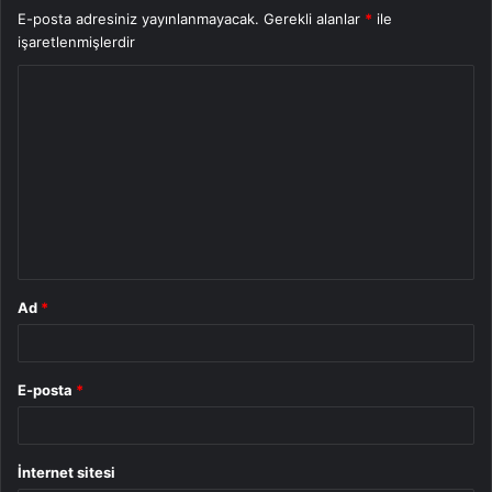
E-posta adresiniz yayınlanmayacak.
Gerekli alanlar
*
ile
işaretlenmişlerdir
Y
o
r
u
m
*
Ad
*
E-posta
*
İnternet sitesi