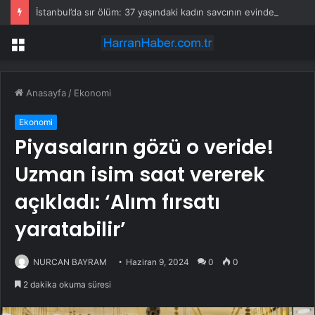
İstanbul’da sır ölüm: 37 yaşındaki kadın savcının evinde ölü bulundu!
Menü
Anasayfa
/
Ekonomi
Ekonomi
Piyasaların gözü o veride!
Uzman isim saat vererek
açıkladı: ‘Alım fırsatı
yaratabilir’
NURCAN BAYRAM
Haziran 9, 2024
0
0
2 dakika okuma süresi