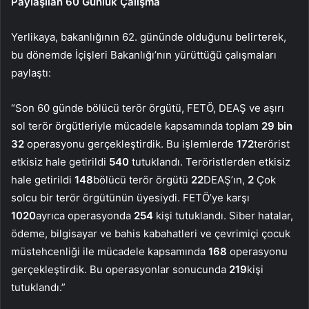
Paylaşılan 60 Günlük Çalışma
Yerlikaya, bakanlığının 62. gününde olduğunu belirterek,
bu dönemde İçişleri Bakanlığı’nın yürüttüğü çalışmaları
paylaştı:
“Son 60 günde bölücü terör örgütü, FETÖ, DEAŞ ve aşırı
sol terör örgütleriyle mücadele kapsamında toplam
29 bin
32
operasyonu gerçekleştirdik. Bu işlemlerde
172
terörist
etkisiz hale getirildi
540
tutuklandı. Teröristlerden etkisiz
hale getirildi
148
bölücü terör örgütü
22
DEAŞ’ın,
2
Çok
solcu bir terör örgütünün üyesiydi. FETÖ’ye karşı
1020
ayrıca operasyonda
254
kişi tutuklandı. Siber hatalar,
ödeme, bilgisayar ve bahis kabahatleri ve çevrimiçi çocuk
müstehcenliği ile mücadele kapsamında
168
operasyonu
gerçekleştirdik. Bu operasyonlar sonucunda
219
kişi
tutuklandı.”