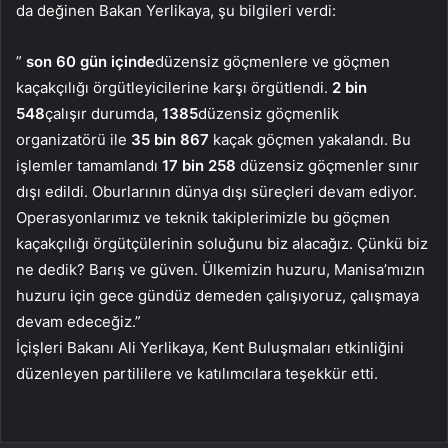
da değinen Bakan Yerlikaya, şu bilgileri verdi:
”
son 60 gün içinde
düzensiz göçmenlere ve göçmen
kaçakçılığı örgütleyicilerine karşı örgütlendi.
2 bin
548
çalışır durumda,
1385
düzensiz göçmenlik
organizatörü ile
35 bin 867
kaçak göçmen yakalandı. Bu
işlemler tamamlandı
17 bin 258
düzensiz göçmenler sınır
dışı edildi. Oburlarının dünya dışı süreçleri devam ediyor.
Operasyonlarımız ve teknik takiplerimizle bu göçmen
kaçakçılığı örgütçülerinin soluğunu biz alacağız. Çünkü biz
ne dedik? Barış ve güven. Ülkemizin huzuru, Manisa’mızın
huzuru için gece gündüz demeden çalışıyoruz, çalışmaya
devam edeceğiz.”
İçişleri Bakanı Ali Yerlikaya, Kent Buluşmaları etkinliğini
düzenleyen partililere ve katılımcılara teşekkür etti.