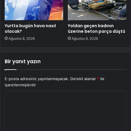
Yurtta bugün hava nasıl
Yoldan geçen kadının
olacak?
üzerine beton parça düştü
Ağustos 8, 2026
Ağustos 8, 2026
Bir yanıt yazın
E-posta adresiniz yayınlanmayacak.
Gerekli alanlar
*
ile
işaretlenmişlerdir
Y
o
r
u
m