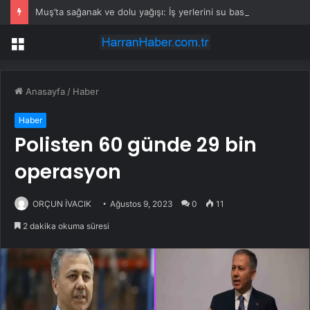
Muş’ta sağanak ve dolu yağışı: İş yerlerini su bastı
Menü
Anasayfa
/
Haber
Haber
Polisten 60 günde 29 bin
operasyon
ORÇUN İVACIK
Ağustos 9, 2023
0
11
2 dakika okuma süresi