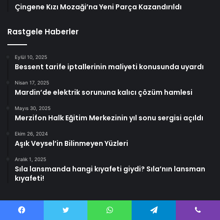
Çingene Kızı Mozaği’na Yeni Parça Kazandırıldı
Rastgele Haberler
Eylül 10, 2025
Bessent tarife iptallerinin maliyeti konusunda uyardı
Nisan 17, 2025
Mardin’de elektrik sorununa kalıcı çözüm hamlesi
Mayıs 30, 2025
Merzifon Halk Eğitim Merkezinin yıl sonu sergisi açıldı
Ekim 26, 2024
Aşık Veysel’in Bilinmeyen Yüzleri
Aralık 1, 2025
Sıla lansmanda hangi kıyafeti giydi? Sıla’nın lansman
kıyafeti!
Facebook
Twitter
WhatsApp
Telegram
Viber