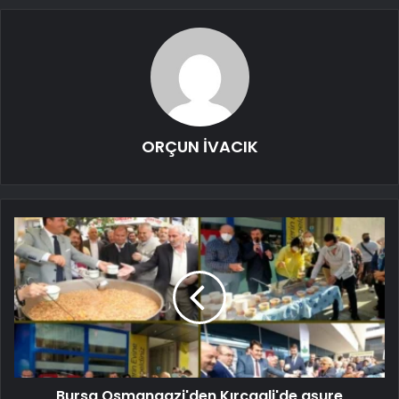
ORÇUN İVACIK
Bursa Osmangazi'den Kırcaali'de aşure