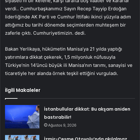
siyaseti’ni bir kefene, karşı tarafta boş vaatler ve kararlar
verdi.. Cumhurbaşkanımız Sayın Recep Tayyip Erdoğan
liderliğinde AK Parti ve Cumhur İttifakı ikinci yüzyıla adım
attığımız bu tarihi dönemde seçimlerden muhteşem bir
zaferle çıktı. Cumhuriyetimizin. dedi.
Bakan Yerlikaya, hükümetin Manisa’ya 21 yılda yaptığı
yatırımlara dikkat çekerek, 1,5 milyonluk nüfusuyla
Türkiye’nin 14’üncü büyük ili Manisa’nın tarımı, sanayisi ve
ticaretiyle her alanda örnek teşkil ettiğini vurguladı.
İlgili Makaleler
İstanbullular dikkat: Bu akşam aniden
bastırabilir!
Ağustos 9, 2026
İzmir-Çeşme Otoyolu’nda akılalmaz