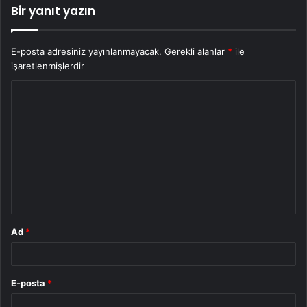
Bir yanıt yazın
E-posta adresiniz yayınlanmayacak.
Gerekli alanlar
*
ile
işaretlenmişlerdir
Y
o
r
u
m
*
Ad
*
E-posta
*