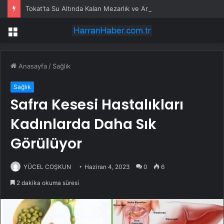
Tokat’ta Su Altında Kalan Mezarlık ve Araziler
Menü
Anasayfa
/
Sağlık
Sağlık
Safra Kesesi Hastalıkları
Kadınlarda Daha Sık
Görülüyor
YÜCEL COŞKUN
Haziran 4, 2023
0
6
2 dakika okuma süresi