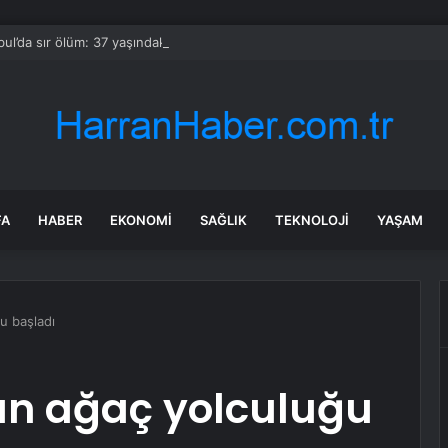
bul’da sır ölüm: 37 yaşındaki kadın savcının evinde ölü bulundu!
FA
HABER
EKONOMI
SAĞLIK
TEKNOLOJI
YAŞAM
u başladı
n ağaç yolculuğu