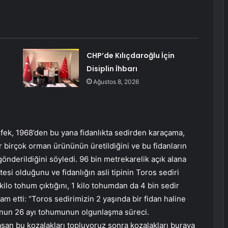
CHP’de Kılıçdaroğlu İçin
Disiplin İhbarı
Ağustos 8, 2026
fek, 1968’den bu yana fidanlıkta sedirden karaçama,
r birçok orman ürününün üretildiğini ve bu fidanların
gönderildiğini söyledi. 96 bin metrekarelik açık alana
tesi olduğunu ve fidanlığın asli tipinin Toros sediri
kilo tohum çıktığını, 1 kilo tohumdan da 4 bin sedir
vam etti: “Toros sedirimizin 2 yaşında bir fidan haline
Bunun 26 ayı tohumunun olgunlaşma süreci.
şan bu kozalakları topluyoruz sonra kozalakları buraya