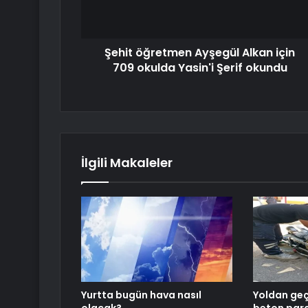
Şehit öğretmen Ayşegül Alkan için
709 okulda Yasin'i Şerif okundu
İlgili Makaleler
Yurtta bugün hava nasıl
Yoldan geç