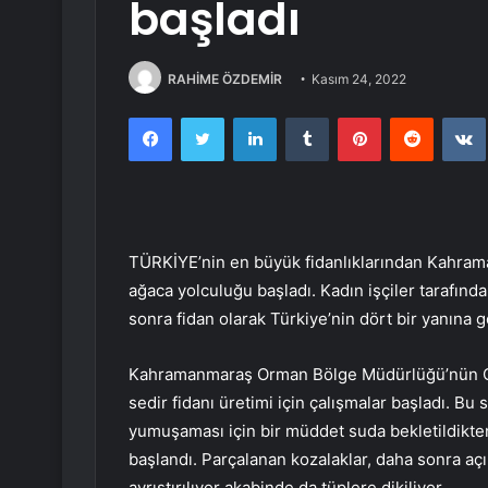
başladı
RAHİME ÖZDEMİR
Kasım 24, 2022
Facebook
Twitter
LinkedIn
Tumblr
Pinterest
Reddit
TÜRKİYE’nin en büyük fidanlıklarından Kahrama
ağaca yolculuğu başladı. Kadın işçiler tarafınd
sonra fidan olarak Türkiye’nin dört bir yanına
Kahramanmaraş Orman Bölge Müdürlüğü’nün Onik
sedir fidanı üretimi için çalışmalar başladı. B
yumuşaması için bir müddet suda bekletildikte
başlandı. Parçalanan kozalaklar, daha sonra açı
ayrıştırılıyor akabinde da tüplere dikiliyor.