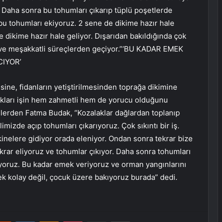
. Daha sonra bu tohumları çıkarıp tüplü poşetlerde
 bu tohumları ekiyoruz. 2 sene de dikime hazır hale
 dikime hazır hale geliyor. Dışarıdan bakıldığında çok
i ve meşakkatli süreçlerden geçiyor.”‘BU KADAR EMEK
CIYOR’
sine, fidanların yetiştirilmesinden toprağa dikimine
ptıkları işin hem zahmetli hem de yorucu olduğunu
 işçilerden Fatma Budak, “Kozalaklar dağlardan toplanıp
imizde açıp tohumları çıkarıyoruz. Çok sıkıntı bir iş.
kinelere gidiyor orada eleniyor. Ondan sonra tekrar bize
krar eliyoruz ve tohumlar çıkıyor. Daha sonra tohumları
iyoruz. Bu kadar emek veriyoruz ve orman yangınlarını
rmek kolay değil, çocuk üzere bakıyoruz burada” dedi.
erest
Reddit
VKontakte
Odnoklassniki
Pocket
E-Posta ile paylaş
Yazdır