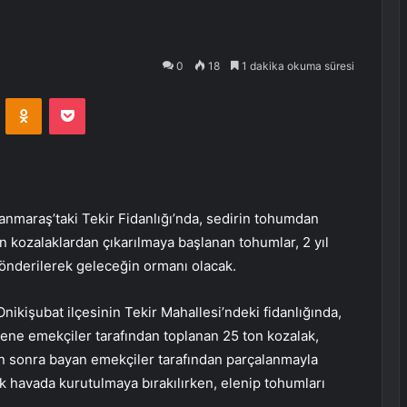
0
18
1 dakika okuma süresi
VKontakte
Odnoklassniki
Pocket
nmaraş’taki Tekir Fidanlığı’nda, sedirin tohumdan
an kozalaklardan çıkarılmaya başlanan tohumlar, 2 yıl
 gönderilerek geleceğin ormanı olacak.
işubat ilçesinin Tekir Mahallesi’ndeki fidanlığında,
u sene emekçiler tarafından toplanan 25 ton kozalak,
n sonra bayan emekçiler tarafından parçalanmayla
k havada kurutulmaya bırakılırken, elenip tohumları