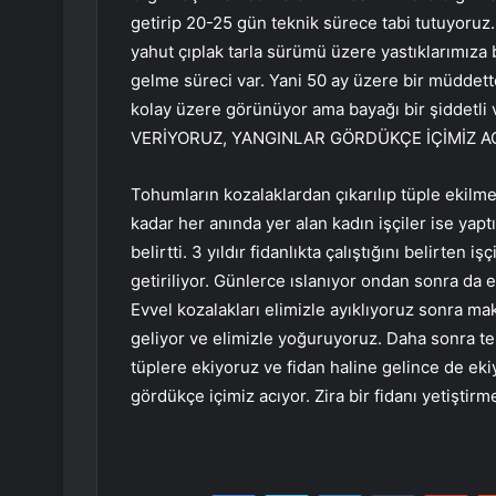
getirip 20-25 gün teknik sürece tabi tutuyoruz
yahut çıplak tarla sürümü üzere yastıklarımıza
gelme süreci var. Yani 50 ay üzere bir müddette
kolay üzere görünüyor ama bayağı bir şiddetl
VERİYORUZ, YANGINLAR GÖRDÜKÇE İÇİMİZ A
Tohumların kozalaklardan çıkarılıp tüple ekilme
kadar her anında yer alan kadın işçiler ise ya
belirtti. 3 yıldır fidanlıkta çalıştığını belirten
getiriliyor. Günlerce ıslanıyor ondan sonra da el
Evvel kozalakları elimizle ayıklıyoruz sonra ma
geliyor ve elimizle yoğuruyoruz. Daha sonra te
tüplere ekiyoruz ve fidan haline gelince de ek
gördükçe içimiz acıyor. Zira bir fidanı yetişti
Facebook
Twitter
LinkedIn
Tumblr
Pint