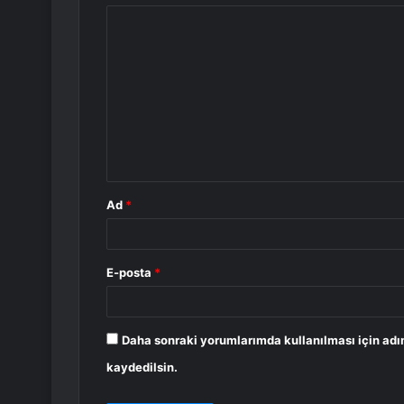
Y
o
r
u
m
*
Ad
*
E-posta
*
Daha sonraki yorumlarımda kullanılması için adı
kaydedilsin.