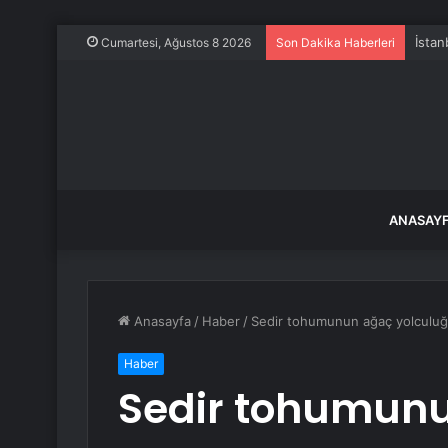
İstan
Cumartesi, Ağustos 8 2026
Son Dakika Haberleri
ANASAY
Anasayfa
/
Haber
/
Sedir tohumunun ağaç yolculuğ
Haber
Sedir tohumunu