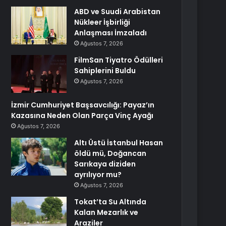
ABD ve Suudi Arabistan
Nükleer İşbirliği
Anlaşması İmzaladı
Ağustos 7, 2026
FilmSan Tiyatro Ödülleri
Sahiplerini Buldu
Ağustos 7, 2026
İzmir Cumhuriyet Başsavcılığı: Payaz’ın
Kazasına Neden Olan Parça Vinç Ayağı
Ağustos 7, 2026
Altı Üstü İstanbul Hasan
öldü mü, Doğancan
Sarıkaya diziden
ayrılıyor mu?
Ağustos 7, 2026
Tokat’ta Su Altında
Kalan Mezarlık ve
Araziler