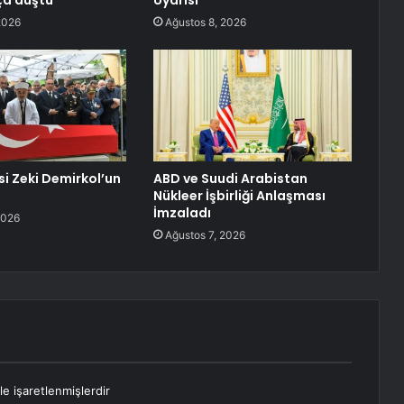
ça düştü
Uyarısı
2026
Ağustos 8, 2026
si Zeki Demirkol’un
ABD ve Suudi Arabistan
Nükleer İşbirliği Anlaşması
İmzaladı
2026
Ağustos 7, 2026
le işaretlenmişlerdir