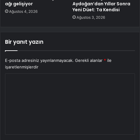
ağı gelişiyor
Aydoğan’dan Yıllar Sonra
Yeni Düet: Ta Kendisi
Ağustos 4, 2026
Ağustos 3, 2026
Bir yanıt yazın
E-posta adresiniz yayınlanmayacak.
Gerekli alanlar
*
ile
işaretlenmişlerdir
Y
o
r
u
m
*