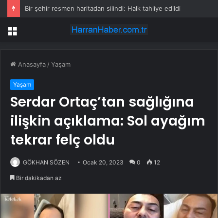
Bir şehir resmen haritadan silindi: Halk tahliye edildi
Menü
Anasayfa
/
Yaşam
Yaşam
Serdar Ortaç’tan sağlığına
ilişkin açıklama: Sol ayağım
tekrar felç oldu
GÖKHAN SÖZEN
Ocak 20, 2023
0
12
Bir dakikadan az