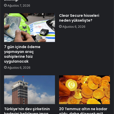
Ağustos 7, 2026
Clear Secure hisseleri
neden yükselişte?
Ağustos 6, 2026
7 gün içinde ödeme
yapmayan araç
sahiplerine faiz
uygulanacak
Ağustos 6, 2026
Türkiye’nin dev şirketinin
20 Temmuz altın ne kadar
kaderini belirleyen imza
oldu, daha düşecek mi?