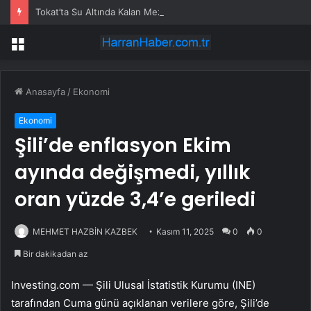
Tokat’ta Su Altında Kalan Mezarlık ve Araziler
Menü
Anasayfa
/
Ekonomi
Ekonomi
Şili’de enflasyon Ekim
ayında değişmedi, yıllık
oran yüzde 3,4’e geriledi
MEHMET HAZBİN KAZBEK
Kasım 11, 2025
0
0
Bir dakikadan az
Investing.com — Şili Ulusal İstatistik Kurumu (INE)
tarafından Cuma günü açıklanan verilere göre, Şili’de