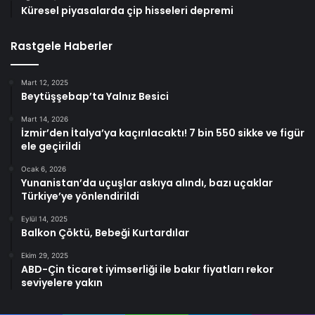
Küresel piyasalarda çip hisseleri depremi
Rastgele Haberler
Mart 12, 2025
Beytüşşebap’ta Yalnız Besici
Mart 14, 2026
İzmir’den İtalya’ya kaçırılacaktı! 7 bin 550 sikke ve figür
ele geçirildi
Ocak 6, 2026
Yunanistan’da uçuşlar askıya alındı, bazı uçaklar
Türkiye’ye yönlendirildi
Eylül 14, 2025
Balkon Çöktü, Bebeği Kurtardılar
Ekim 29, 2025
ABD-Çin ticaret iyimserliği ile bakır fiyatları rekor
seviyelere yakın