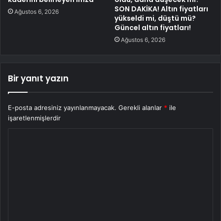
SON DAKİKA! Altın fiyatları
Ağustos 6, 2026
yükseldi mi, düştü mü?
Güncel altın fiyatları!
Ağustos 6, 2026
Bir yanıt yazın
E-posta adresiniz yayınlanmayacak.
Gerekli alanlar
*
ile
işaretlenmişlerdir
Y
o
r
u
m
*