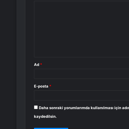
Y
o
r
u
m
*
Ad
*
E-posta
*
Daha sonraki yorumlarımda kullanılması için adı
kaydedilsin.