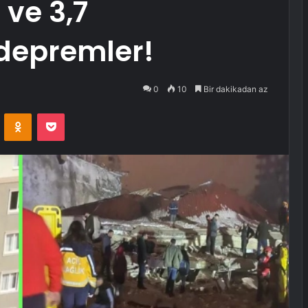
 ve 3,7
depremler!
0
10
Bir dakikadan az
VKontakte
Odnoklassniki
Pocket