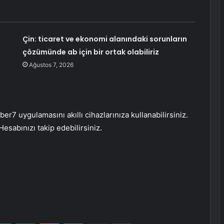
Çin: ticaret ve ekonomi alanındaki sorunların
çözümünde ab için bir ortak olabiliriz
Ağustos 7, 2026
r7 uygulamasını akıllı cihazlarınıza kullanabilirsiniz.
Hesabınızı takip edebilirsiniz.
erest
Reddit
VKontakte
Odnoklassniki
Pocket
E-Posta ile paylaş
Yazdır