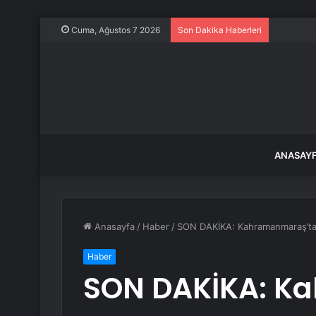
Tokat’ta 
Cuma, Ağustos 7 2026
Son Dakika Haberleri
ANASAY
Anasayfa
/
Haber
/
SON DAKİKA: Kahramanmaraş’ta 
Haber
SON DAKİKA: K