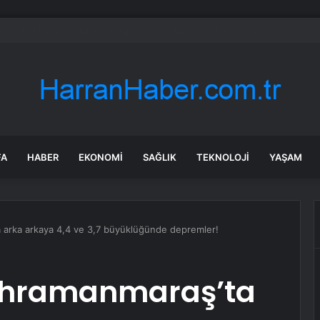
Su Altında Kalan Mezarlık ve Araziler
FA
HABER
EKONOMI
SAĞLIK
TEKNOLOJI
YAŞAM
arka arkaya 4,4 ve 3,7 büyüklüğünde depremler!
ahramanmaraş’ta