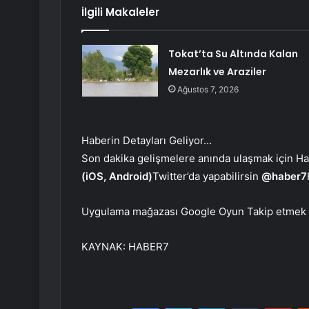
İlgili Makaleler
Tokat’ta Su Altında Kalan
Mezarlık ve Araziler
Ağustos 7, 2026
Haberin Detayları Geliyor…
Son dakika gelişmelere anında ulaşmak için Habe
(iOS, Android)
Twitter’da yapabilirsin
@haber7
Uygulama mağazası
Google Oyun
Takip etmek
KAYNAK:
HABER7
Facebook
Twitter
LinkedIn
Tumblr
Pint