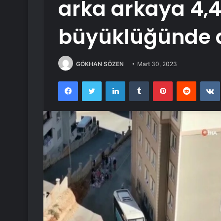
arka arkaya 4,4
büyüklüğünde 
GÖKHAN SÖZEN
Mart 30, 2023
Facebook
Twitter
LinkedIn
Tumblr
Pinterest
Reddit