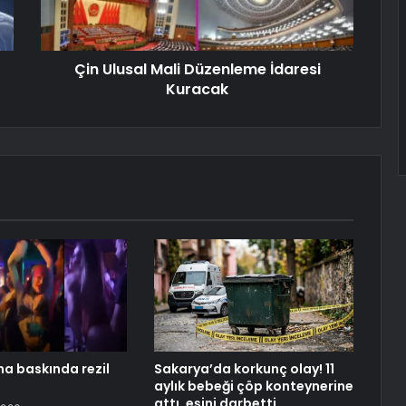
Çin Ulusal Mali Düzenleme İdaresi
Kuracak
na baskında rezil
Sakarya’da korkunç olay! 11
aylık bebeği çöp konteynerine
attı, eşini darbetti