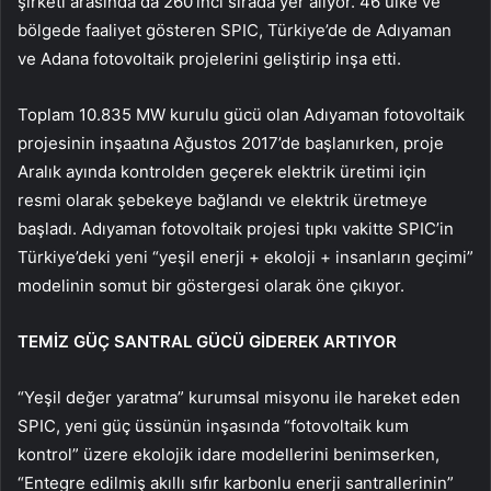
şirketi arasında da 260’ıncı sırada yer alıyor. 46 ülke ve
bölgede faaliyet gösteren SPIC, Türkiye’de de Adıyaman
ve Adana fotovoltaik projelerini geliştirip inşa etti.
Toplam 10.835 MW kurulu gücü olan Adıyaman fotovoltaik
projesinin inşaatına Ağustos 2017’de başlanırken, proje
Aralık ayında kontrolden geçerek elektrik üretimi için
resmi olarak şebekeye bağlandı ve elektrik üretmeye
başladı. Adıyaman fotovoltaik projesi tıpkı vakitte SPIC’in
Türkiye’deki yeni “yeşil enerji + ekoloji + insanların geçimi”
modelinin somut bir göstergesi olarak öne çıkıyor.
TEMİZ GÜÇ SANTRAL GÜCÜ GİDEREK ARTIYOR
“Yeşil değer yaratma” kurumsal misyonu ile hareket eden
SPIC, yeni güç üssünün inşasında “fotovoltaik kum
kontrol” üzere ekolojik idare modellerini benimserken,
“Entegre edilmiş akıllı sıfır karbonlu enerji santrallerinin”