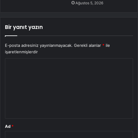
Ağustos 5, 2026
Bir yanıt yazın
E-posta adresiniz yayınlanmayacak.
Gerekli alanlar
*
ile
işaretlenmişlerdir
Y
o
r
u
m
*
Ad
*