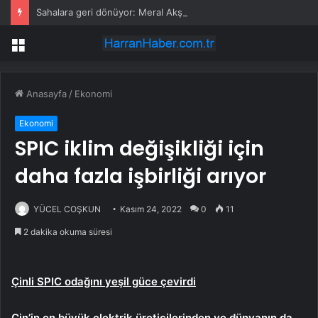
Sahalara geri dönüyor: Meral Akşener Vakfı resmen kuruldu
Menü
Anasayfa
/
Ekonomi
Ekonomi
SPIC iklim değişikliği için
daha fazla işbirliği arıyor
YÜCEL COŞKUN
Kasım 24, 2022
0
11
2 dakika okuma süresi
Çinli SPIC odağını yeşil güce çevirdi
Çin’in en büyük elektrik üreticilerinden ve dünyanın da