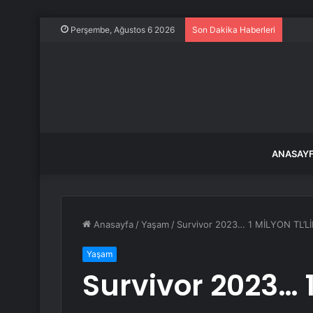
Sahal
Perşembe, Ağustos 6 2026
Son Dakika Haberleri
ANASAY
Anasayfa
/
Yaşam
/
Survivor 2023… 1 MİLYON TL’L
Yaşam
Survivor 2023… 1