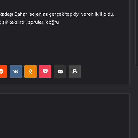
adaşı Bahar ise en az gerçek tepkiyi veren ikili oldu.
 sık takılırdı. soruları doğru
erest
Reddit
VKontakte
Odnoklassniki
Pocket
E-Posta ile paylaş
Yazdır