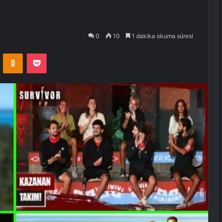
0
10
1 dakika okuma süresi
VKontakte
Odnoklassniki
Pocket