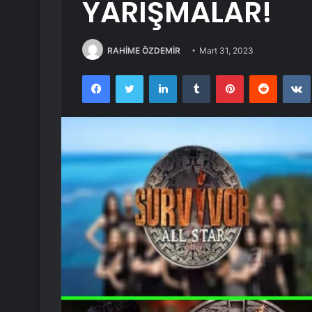
YARIŞMALAR!
RAHİME ÖZDEMİR
Mart 31, 2023
Facebook
Twitter
LinkedIn
Tumblr
Pinterest
Reddit