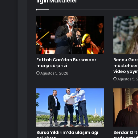
İlgili Makaleler
Fettah Can’dan Bursaspor
Bennu Ger
marşı sürprizi
müstehcenl
video yayın
Ağustos 5, 2026
Ağustos 5, 
Bursa Yıldırım’da ulaşım ağı
Serdar Ort