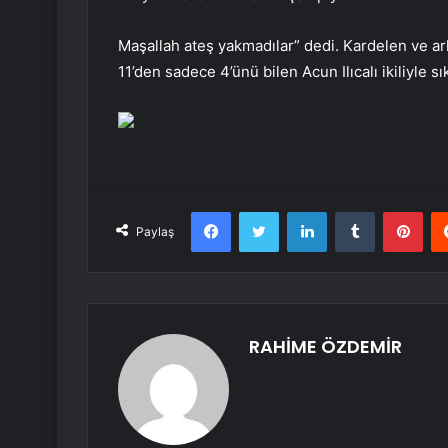
Maşallah ateş yakmadılar” dedi. Kardelen ve ark
11’den sadece 4’ünü bilen Acun Ilıcalı ikiliyle sık
Facebook
Twitter
LinkedIn
Tumblr
Pint
Paylaş
RAHİME ÖZDEMİR