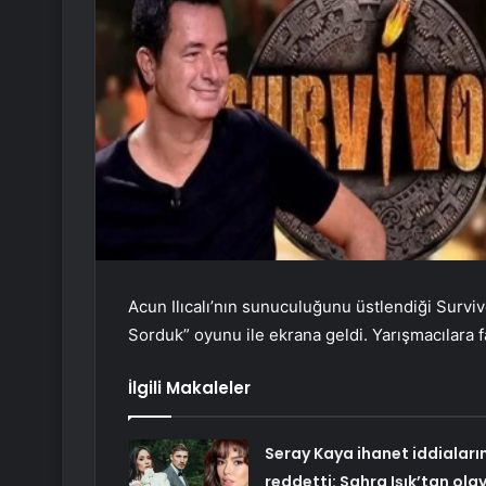
Acun Ilıcalı’nın sunuculuğunu üstlendiği Survi
Sorduk” oyunu ile ekrana geldi. Yarışmacılara f
İlgili Makaleler
Seray Kaya ihanet iddiaların
reddetti: Sahra Işık’tan ola