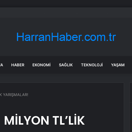
ara geri dönüyor: Meral Akşener Vakfı resmen kuruldu
FA
HABER
EKONOMI
SAĞLIK
TEKNOLOJI
YAŞAM
İK YARIŞMALAR!
 MİLYON TL’LİK