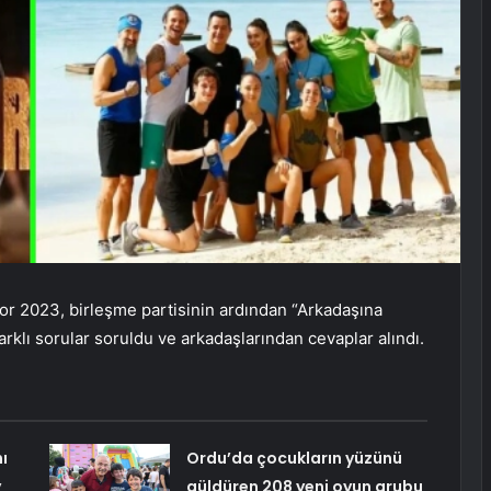
vor 2023, birleşme partisinin ardından “Arkadaşına
arklı sorular soruldu ve arkadaşlarından cevaplar alındı.
ı
Ordu’da çocukların yüzünü
y
güldüren 208 yeni oyun grubu