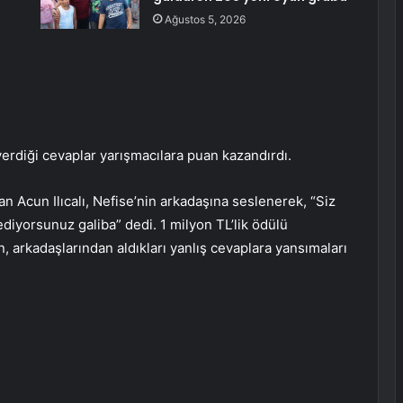
Ağustos 5, 2026
verdiği cevaplar yarışmacılara puan kazandırdı.
an Acun Ilıcalı, Nefise’nin arkadaşına seslenerek, “Siz
ediyorsunuz galiba” dedi. 1 milyon TL’lik ödülü
n, arkadaşlarından aldıkları yanlış cevaplara yansımaları