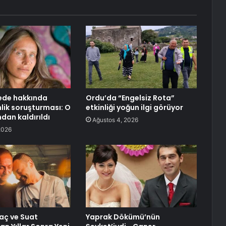
ede hakkında
Ordu’da “Engelsiz Rota”
ik soruşturması: O
etkinliği yoğun ilgi görüyor
dan kaldırıldı
Ağustos 4, 2026
2026
aç ve Suat
Yaprak Dökümü’nün