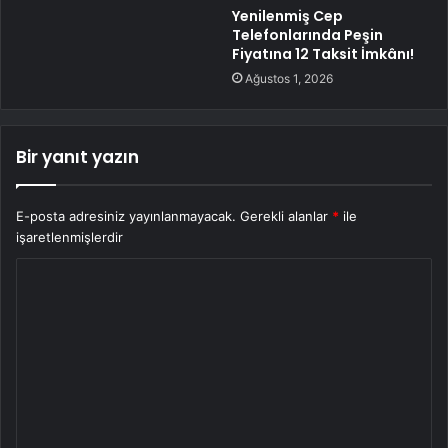
Yenilenmiş Cep
Telefonlarında Peşin
Fiyatına 12 Taksit İmkânı!
Ağustos 1, 2026
Bir yanıt yazın
E-posta adresiniz yayınlanmayacak.
Gerekli alanlar
*
ile
işaretlenmişlerdir
Y
o
r
u
m
*