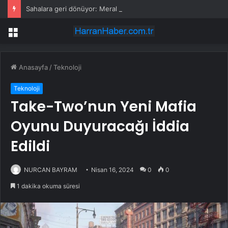
Sahalara geri dönüyor: Meral Akşener Vakfı resmen kuruldu
Menü
Anasayfa
/
Teknoloji
Teknoloji
Take-Two’nun Yeni Mafia
Oyunu Duyuracağı İddia
Edildi
NURCAN BAYRAM
Nisan 16, 2024
0
0
1 dakika okuma süresi